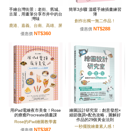
手繪台灣街景：老街、舊城、
簡單3步驟 溫暖手繪插畫練習
古屋，用畫筆分享市井中的台
簿
灣味
創作出獨一無二作品！
鹿港、嘉義、台南、高雄、屏
NT$288
優惠價
NT$360
東145張街道速寫
優惠價
用iPad電繪夜市美食！Rose
繪圖設計研究室：創意發想×
的療癒Procreate插畫課
細節微調×配色攻略，圖解好
作品的29個黃金法則
Rose的iPad繪圖教學書
一秒擺脫繪畫素人感！
NT$387
優惠價