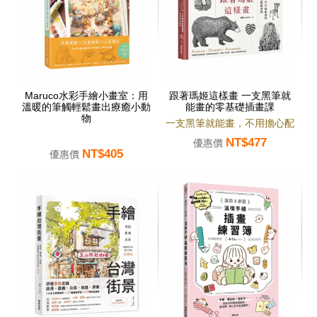
Maruco水彩手繪小畫室：用
跟著瑪姬這樣畫 一支黑筆就
溫暖的筆觸輕鬆畫出療癒小動
能畫的零基礎插畫課
物
一支黑筆就能畫，不用擔心配
NT$477
色，附步驟影片，簡單好上
優惠價
NT$405
優惠價
手。