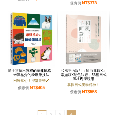
NT$378
優惠價
隨手塗抹出質樸的童趣風格！
和風平面設計：留白邏輯X元
米津祐介的粉蠟筆技法
素擷取X配色訣竅，53種日式
風格現學現用
回歸童心！揮灑畫筆🖍
掌握日式美學精神！
NT$405
優惠價
NT$558
優惠價
1
2
3