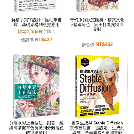
解構手寫字設計：從毛筆書
奇幻服飾設定圖典：構築文化
寫、基礎結構到視覺應用
×塑造角色，完美打造獨特世
界觀
輕鬆創造多種字體！
NT$432
優惠價
NT$432
優惠價
分層水彩上色技法：跟著一線
圖像生成AI Stable Diffusion
繪師掌握單色沉澱到分離混色
實作技法書：從設定、生成到
的塗繪應用
調整，全面掌握AI繪圖實戰