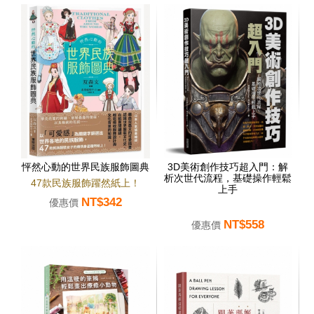
怦然心動的世界民族服飾圖典
3D美術創作技巧超入門：解
析次世代流程，基礎操作輕鬆
47款民族服飾躍然紙上！
上手
NT$342
優惠價
NT$558
優惠價