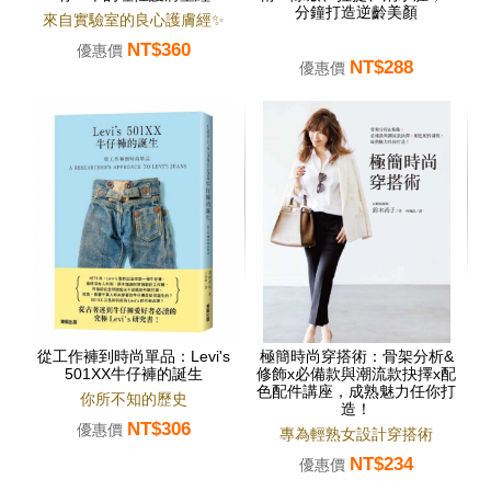
分鐘打造逆齡美顏
來自實驗室的良心護膚經✨
NT$360
優惠價
NT$288
優惠價
從工作褲到時尚單品：Levi's
極簡時尚穿搭術：骨架分析&
501XX牛仔褲的誕生
修飾x必備款與潮流款抉擇x配
色配件講座，成熟魅力任你打
你所不知的歷史
造！
NT$306
優惠價
專為輕熟女設計穿搭術
NT$234
優惠價