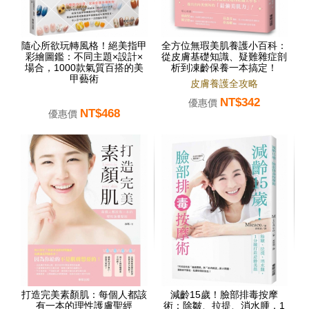
隨心所欲玩轉風格！絕美指甲
全方位無瑕美肌養護小百科：
彩繪圖鑑：不同主題×設計×
從皮膚基礎知識、疑難雜症剖
場合，1000款氣質百搭的美
析到凍齡保養一本搞定！
甲藝術
皮膚養護全攻略
NT$342
優惠價
NT$468
優惠價
打造完美素顏肌：每個人都該
減齡15歲！臉部排毒按摩
有一本的理性護膚聖經
術：除皺、拉提、消水腫，1