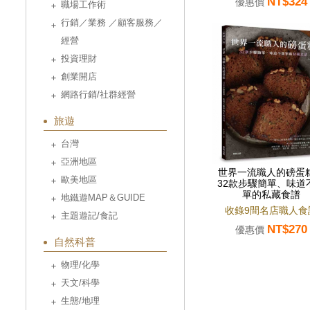
NT$324
優惠價
職場工作術
行銷／業務 ／顧客服務／
經營
投資理財
創業開店
網路行銷/社群經營
旅遊
台灣
亞洲地區
世界一流職人的磅蛋
歐美地區
32款步驟簡單、味道
單的私藏食譜
地鐵遊MAP＆GUIDE
收錄9間名店職人食
主題遊記/食記
NT$270
優惠價
自然科普
物理/化學
天文/科學
生態/地理