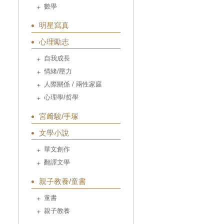
數學
明星寫真
心理勵志
自我成長
情緒/壓力
人際關係 / 兩性家庭
心理學/哲學
宮﨑駿/手塚
文學小說
華文創作
翻譯文學
親子教養/童書
童書
親子教養