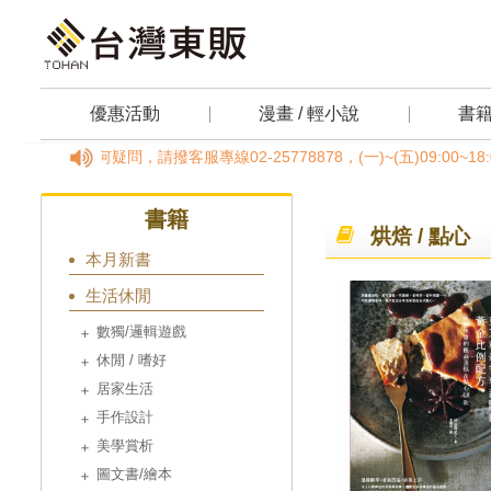
優惠活動
漫畫 / 輕小說
書
任何疑問，請撥客服專線02-25778878，(一)~(五)09:00~1
書籍
烘焙 / 點心
本月新書
生活休閒
數獨/邏輯遊戲
休閒 / 嗜好
居家生活
手作設計
美學賞析
圖文書/繪本