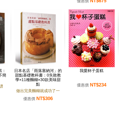
NT$675
優惠價
糕：
日本名店「雨落塞納河」的
我愛杯子蛋糕
不簡
甜點基礎教科書：0失敗教
學×11種麵糊×30款美味甜
點
NT$234
優惠價
譜
做出完美麵糊就成功了一
NT$306
半！
優惠價