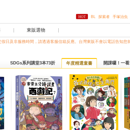
BL
探索者
手塚治虫
籍
東販選物
，國定假日及非服務時間，請透過客服信箱反應。台灣東販不會以電話告知您前往A
SDGs系列講堂3本73折
開課囉！一看
年度精選童書