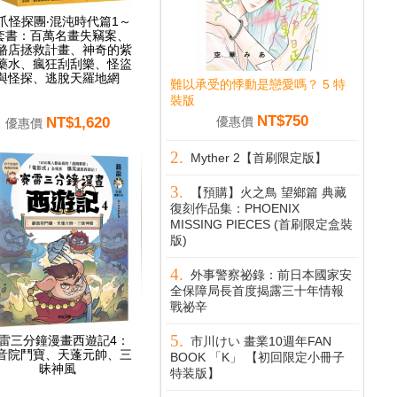
爪怪探團‧混沌時代篇1～
套書：百萬名畫失竊案、
酪店拯救計畫、神奇的紫
藥水、瘋狂刮刮樂、怪盜
與怪探、逃脫天羅地網
難以承受的悸動是戀愛嗎？ 5 特
裝版
NT$750
NT$1,620
優惠價
優惠價
Myther 2【首刷限定版】
【預購】火之鳥 望鄉篇 典藏
復刻作品集：PHOENIX
MISSING PIECES (首刷限定盒裝
版)
外事警察祕錄：前日本國家安
全保障局長首度揭露三十年情報
戰祕辛
雷三分鐘漫畫西遊記4：
市川けい 畫業10週年FAN
音院鬥寶、天蓬元帥、三
BOOK 「K」 【初回限定小冊子
昧神風
特装版】