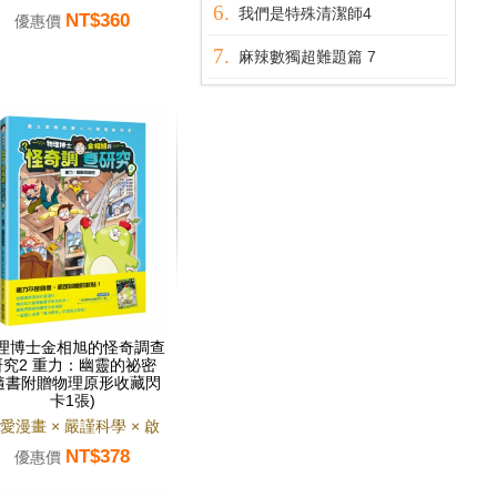
我們是特殊清潔師4
NT$360
優惠價
麻辣數獨超難題篇 7
理博士金相旭的怪奇調查
研究2 重力：幽靈的祕密
隨書附贈物理原形收藏閃
卡1張)
愛漫畫 × 嚴謹科學 × 啟
NT$378
發思考
優惠價