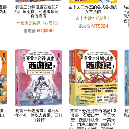
蟲都
賽雷三分鐘漫畫西遊記7：
吉卜力工作室的各式各樣的
貓
委託
巧計奪兩寶、葫蘆降銀角、
女主角們
6
真假唐僧
乳
吉卜力繪本第5彈！
色
一起重新認識《西遊記》
NT$324
優惠價
NT$360
優惠價
6：
賽雷三分鐘漫畫西遊記5：
賽雷三分鐘漫畫西遊記1-3
賽
山、
流沙河、偷吃人參果、三打
套書：石猴出世、齊天大
觀
白骨精
聖、攪亂蟠桃會、十萬天
兵、鬥法二郎神、鎮壓五行