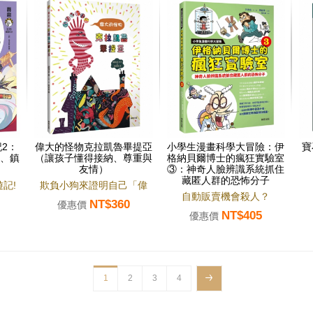
2：
偉大的怪物克拉凱魯畢提亞
小學生漫畫科學大冒險：伊
寶
、鎮
（讓孩子懂得接納、尊重與
格納貝爾博士的瘋狂實驗室
友情）
③：神奇人臉辨識系統抓住
藏匿人群的恐怖分子
記!
欺負小狗來證明自己「偉
自動販賣機會殺人？
NT$360
大」!!?
優惠價
NT$405
優惠價
1
2
3
4