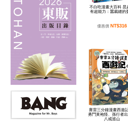
不白吃漫畫大百科 昆
有超能力：蠶裁縫的
NT$316
優惠價
賽雷三分鐘漫畫西遊記
勇鬥黃袍怪、孫行者出
八戒巡山