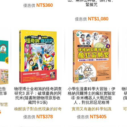
山、兩界山神猴、孫行者、
NT$360
緊箍咒
優惠價
NT$1,080
優惠價
忠告
物理博士金相旭的怪奇調查
小學生漫畫科學大冒險：伊
物
言筆
研究3 原子：破壞慶典的阿
格納貝爾博士的瘋狂實驗室
托米(隨書附贈物理原形收
④ 奈米機器人大戰恐龍
(
藏閃卡1張)
人，對抗邪惡尼格博
智慧
喚醒孩子對自然現象的好奇
實用又有趣的科學知識
可
5
NT$378
NT$405
心！
優惠價
優惠價