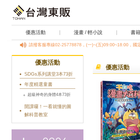
優惠活動
漫畫 / 輕小說
書
，請撥客服專線02-25778878，(一)~(五)09:00~18:00
優惠活動
優惠活動
SDGs系列講堂3本73折
年度精選童書
超級神奇的身體4本73折
開課囉！一看就懂的圖
解科普教室