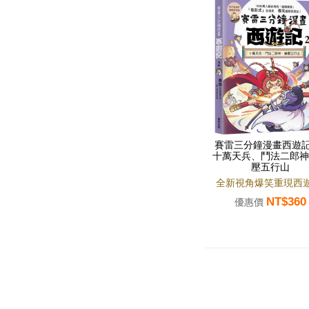
賽雷三分鐘漫畫西遊記
十萬天兵、鬥法二郎神
壓五行山
全新視角爆笑重現西遊
NT$360
優惠價