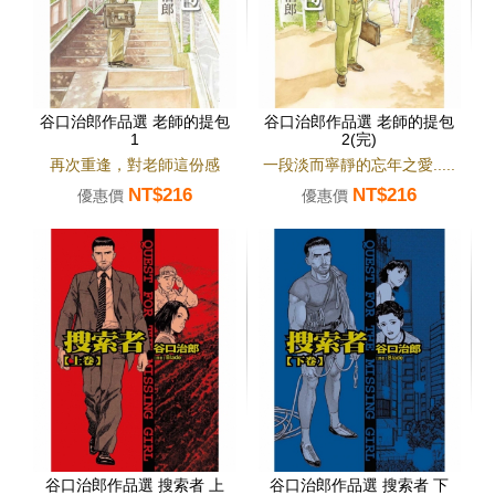
谷口治郎作品選 老師的提包
谷口治郎作品選 老師的提包
1
2(完)
再次重逢，對老師這份感
一段淡而寧靜的忘年之愛.....
NT$216
NT$216
情......
優惠價
優惠價
谷口治郎作品選 搜索者 上
谷口治郎作品選 搜索者 下