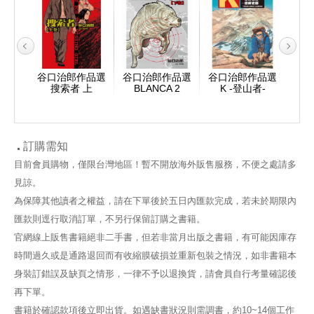
作品選
谷口治郎作品選
谷口治郎作品選
谷口治郎作品選
谷口
1
搜索者 上
BLANCA 2
K -登山者-
訂購需知
目前會員購物，僅限台灣地區！暫不開放海外販售服務，不便之處請多
見諒。
為保障其他讀者之權益，請在下單後於五日內匯款完成，若未於期限內
匯款則逕行取消訂單，不另行保留訂購之書籍。
官網線上販售書籍絕非二手書，但若非當月出版之書籍，有可能因庫存
時間過久或是通路退回而有收縮膜破損並重新包裝之情況，如非書籍本
身裝訂錯誤及缺頁之情形，一律不予以退換貨，請會員自行考量確認後
再下單。
書籍於確認款項後立即出貨。如遇缺書狀況則需調書，約10~14個工作