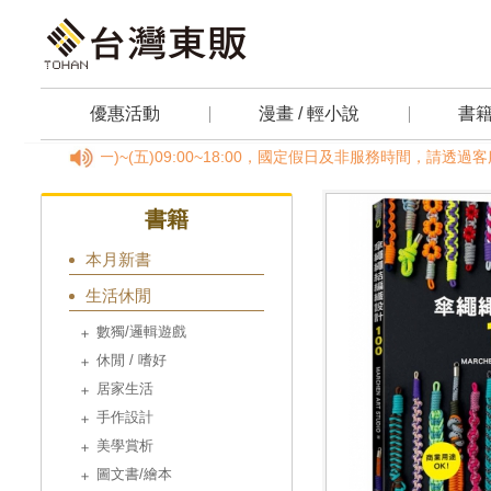
優惠活動
漫畫 / 輕小說
書
8878，(一)~(五)09:00~18:00，國定假日及非服務時間，請透
書籍
本月新書
生活休閒
數獨/邏輯遊戲
休閒 / 嗜好
居家生活
手作設計
美學賞析
圖文書/繪本