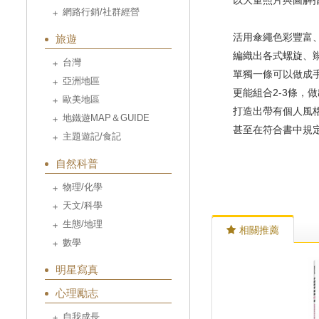
以大量照片與圖解指
網路行銷/社群經營
活用傘繩色彩豐富
旅遊
編織出各式螺旋、
台灣
單獨一條可以做成
亞洲地區
更能組合2-3條，
歐美地區
打造出帶有個人風
地鐵遊MAP＆GUIDE
甚至在符合書中規定
主題遊記/食記
自然科普
物理/化學
天文/科學
生態/地理
相關推薦
數學
明星寫真
心理勵志
自我成長