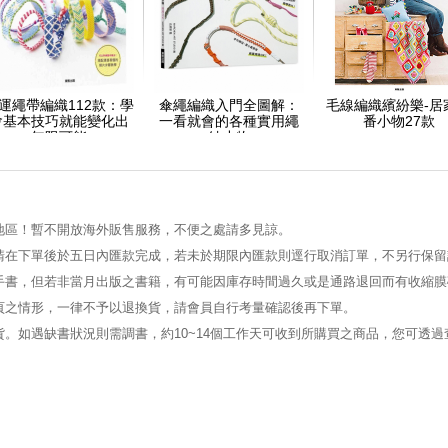
運繩帶編織112款：學
傘繩編織入門全圖解：
毛線編織繽紛樂-居
會基本技巧就能變化出
一看就會的各種實用繩
番小物27款
無限可能
結小物
地區！暫不開放海外販售服務，不便之處請多見諒。
請在下單後於五日內匯款完成，若未於期限內匯款則逕行取消訂單，不另行保留
手書，但若非當月出版之書籍，有可能因庫存時間過久或是通路退回而有收縮膜
頁之情形，一律不予以退換貨，請會員自行考量確認後再下單。
。如遇缺書狀況則需調書，約10~14個工作天可收到所購買之商品，您可透