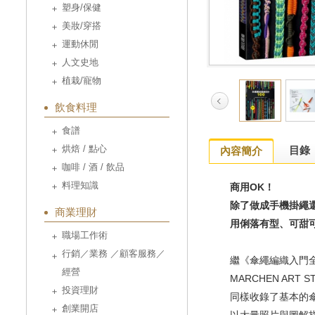
塑身/保健
美妝/穿搭
運動休閒
人文史地
植栽/寵物
飲食料理
食譜
烘焙 / 點心
目錄
內容簡介
咖啡 / 酒 / 飲品
料理知識
商用OK！
除了做成手機掛繩
商業理財
用俐落有型、可甜
職場工作術
行銷／業務 ／顧客服務／
繼《傘繩編織入門
經營
MARCHEN AR
投資理財
同樣收錄了基本的
創業開店