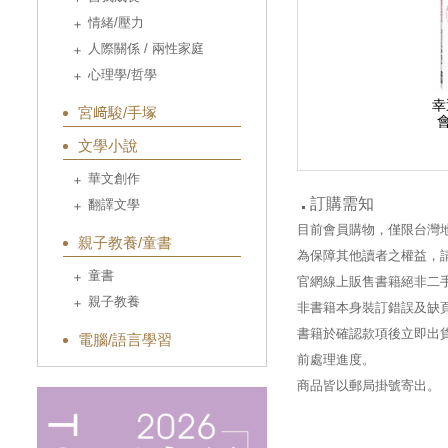
情緒/壓力
人際關係 / 兩性家庭
心理學/哲學
幸
宮﨑駿/手塚
文學小說
華文創作
訂購需知
翻譯文學
目前會員購物，僅限台灣
親子教養/童書
為保障其他讀者之權益，
童書
官網線上販售書籍絕非二
親子教養
非書籍本身裝訂錯誤及缺
書籍於確認款項後立即出貨
電腦/語言學習
前處理進度。
商品皆以郵局掛號寄出。