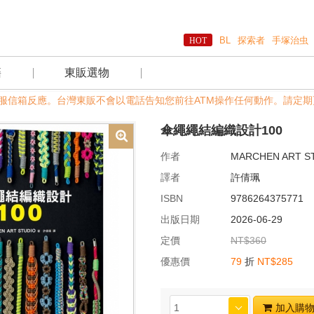
BL
探索者
手塚治虫
籍
東販選物
過客服信箱反應。台灣東販不會以電話告知您前往ATM操作任何動作。請定期更改
傘繩繩結編織設計100
作者
MARCHEN ART S
譯者
許倩珮
ISBN
9786264375771
出版日期
2026-06-29
定價
NT$360
優惠價
79
折
NT$285
加入購