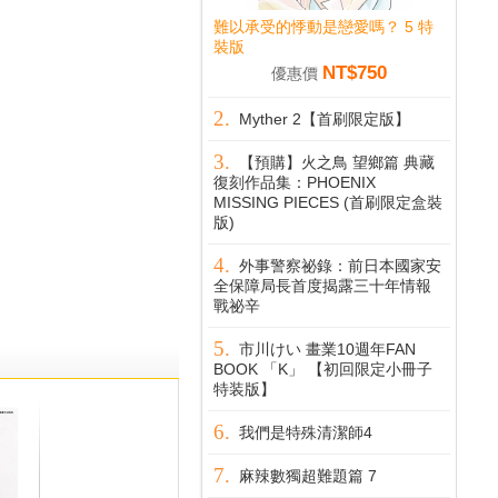
難以承受的悸動是戀愛嗎？ 5 特
裝版
NT$750
優惠價
Myther 2【首刷限定版】
【預購】火之鳥 望鄉篇 典藏
復刻作品集：PHOENIX
MISSING PIECES (首刷限定盒裝
版)
外事警察祕錄：前日本國家安
全保障局長首度揭露三十年情報
戰祕辛
市川けい 畫業10週年FAN
BOOK 「K」 【初回限定小冊子
特装版】
我們是特殊清潔師4
麻辣數獨超難題篇 7