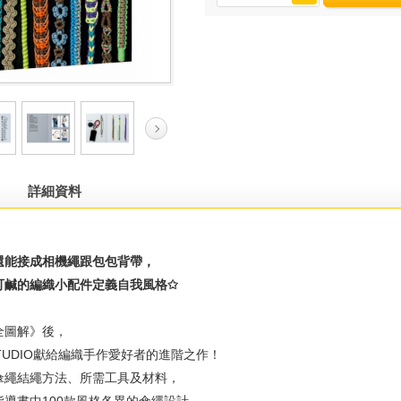
詳細資料
還能接成相機繩跟包包背帶，
可鹹的編織小配件定義自我風格
✩
全圖解》後，
T STUDIO獻給編織手作愛好者的進階之作！
傘繩結繩方法、所需工具及材料，