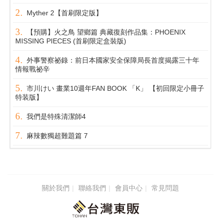
Myther 2【首刷限定版】
【預購】火之鳥 望鄉篇 典藏復刻作品集：PHOENIX
MISSING PIECES (首刷限定盒裝版)
外事警察祕錄：前日本國家安全保障局長首度揭露三十年
情報戰祕辛
市川けい 畫業10週年FAN BOOK 「K」 【初回限定小冊子
特装版】
我們是特殊清潔師4
麻辣數獨超難題篇 7
關於我們
聯絡我們
會員中心
常見問題