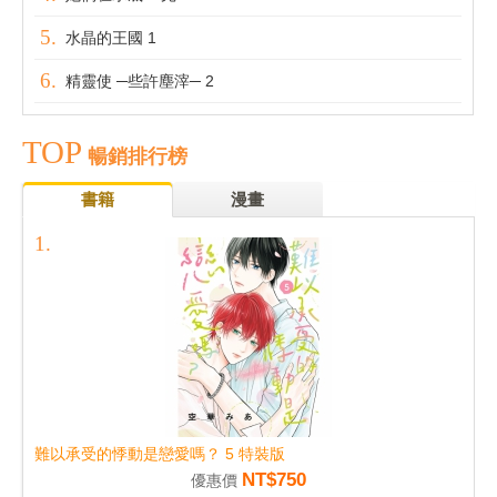
水晶的王國 1
精靈使 ─些許塵滓─ 2
TOP
暢銷排行榜
書籍
漫畫
難以承受的悸動是戀愛嗎？ 5 特裝版
NT$750
優惠價