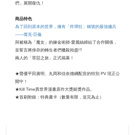
們」展開復仇！
商品特色
為了回到原本的世界，擁有「炸彈狂」稱號的最強傭兵
——傑克‧亞倫
與被稱為「魔女」的鍊金術師‧愛麗絲締結了合作關係，
並誓言將倖存的轉生者們獵殺殆盡!?
兩人的「罪惡之旅」正式揭幕！
★聲優平田廣明、丸岡和佳奈擔綱配音的特別 PV 現正公
開中！
★Kill Time異世界漫畫原作大獎銀獎作品。
★首刷附錄：特典書卡（數量有限，送完為止）