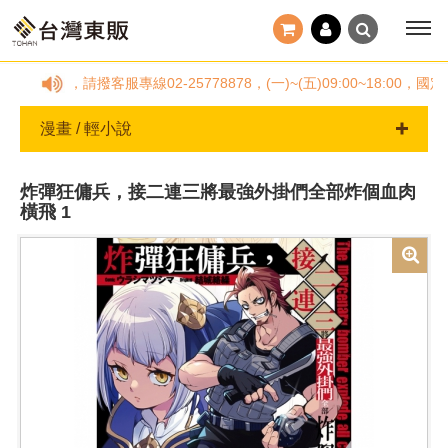
疑問，請撥客服專線02-25778878，(一)~(五)09:00~18
漫畫 / 輕小說
炸彈狂傭兵，接二連三將最強外掛們全部炸個血肉
橫飛 1