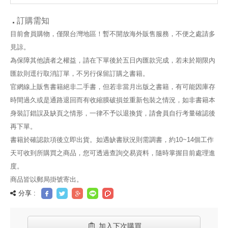
訂購需知
目前會員購物，僅限台灣地區！暫不開放海外販售服務，不便之處請多
見諒。
為保障其他讀者之權益，請在下單後於五日內匯款完成，若未於期限內
匯款則逕行取消訂單，不另行保留訂購之書籍。
官網線上販售書籍絕非二手書，但若非當月出版之書籍，有可能因庫存
時間過久或是通路退回而有收縮膜破損並重新包裝之情況，如非書籍本
身裝訂錯誤及缺頁之情形，一律不予以退換貨，請會員自行考量確認後
再下單。
書籍於確認款項後立即出貨。如遇缺書狀況則需調書，約10~14個工作
天可收到所購買之商品，您可透過查詢交易資料，隨時掌握目前處理進
度。
商品皆以郵局掛號寄出。
分享 :
加入下次購買