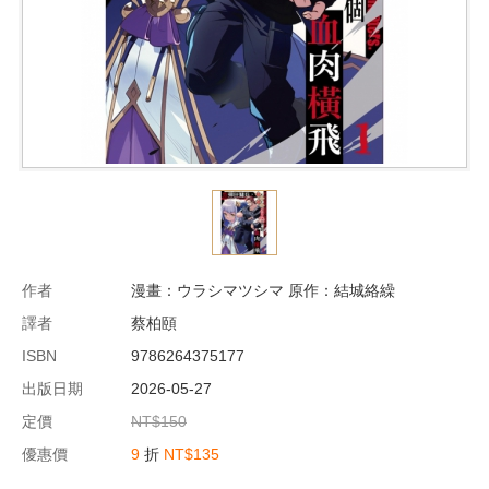
作者
漫畫：ウラシマツシマ 原作：結城絡繰
譯者
蔡柏頤
ISBN
9786264375177
出版日期
2026-05-27
定價
NT$150
優惠價
9
折
NT$135