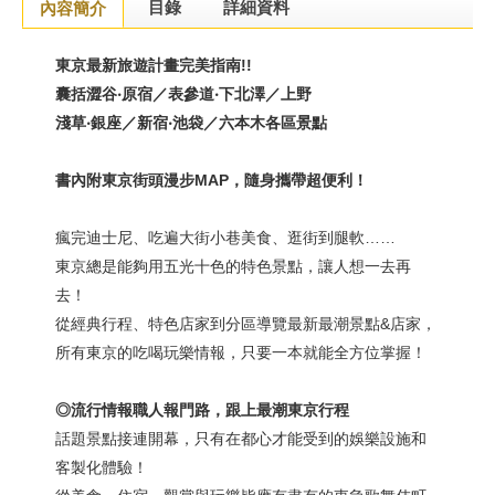
目錄
詳細資料
內容簡介
東京最新旅遊計畫完美指南
!!
囊括澀谷‧原宿／表參道‧下北澤／上野
淺草‧銀座／新宿‧池袋／六本木各區景點
書內附東京街頭漫步
MAP
，隨身攜帶超便利！
瘋完迪士尼、吃遍大街小巷美食、逛街到腿軟……
東京總是能夠用五光十色的特色景點，讓人想一去再
去！
從經典行程、特色店家到分區導覽最新最潮景點&店家，
所有東京的吃喝玩樂情報，只要一本就能全方位掌握！
◎流行情報職人報門路，跟上最潮東京行程
話題景點接連開幕，只有在都心才能受到的娛樂設施和
客製化體驗！