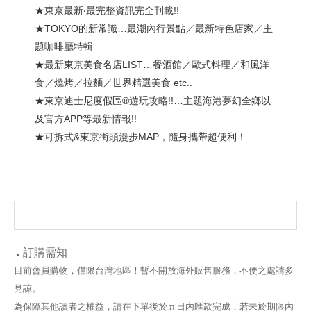
★東京最新‧最完整資訊完全刊載!!
★TOKYO的新常識…最潮內行景點／最新特色店家／主
題咖啡廳特輯
★最新東京美食名店LIST…餐酒館／歐式料理／和風洋
食／燒烤／拉麵／世界精選美食 etc..
★東京迪士尼度假區®︎遊玩攻略!!…主題海港夢幻全鄉以
及官方APP等最新情報!!
★可拆式&東京街頭漫步MAP，隨身攜帶超便利！
訂購需知
目前會員購物，僅限台灣地區！暫不開放海外販售服務，不便之處請多
見諒。
為保障其他讀者之權益，請在下單後於五日內匯款完成，若未於期限內