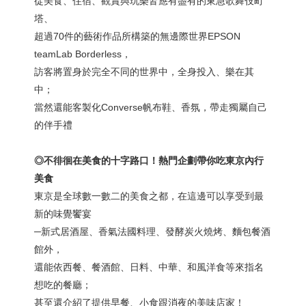
從美食、住宿、觀賞與玩樂皆應有盡有的東急歌舞伎町
塔、
超過70件的藝術作品所構築的無邊際世界EPSON
teamLab Borderless，
訪客將置身於完全不同的世界中，全身投入、樂在其
中；
當然還能客製化Converse帆布鞋、香氛，帶走獨屬自己
的伴手禮
◎不徘徊在美食的十字路口！熱門企劃帶你吃東京內行
美食
東京是全球數一數二的美食之都，在這邊可以享受到最
新的味覺饗宴
─新式居酒屋、香氣法國料理、發酵炭火燒烤、麵包餐酒
館外，
還能依西餐、餐酒館、日料、中華、和風洋食等來指名
想吃的餐廳；
甚至還介紹了提供早餐、小食跟消夜的美味店家！