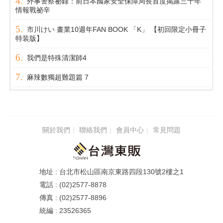
外事警察祕錄：前日本國家安全保障局長首度揭露三十年
情報戰祕辛
市川けい 畫業10週年FAN BOOK 「K」 【初回限定小冊子
特装版】
我們是特殊清潔師4
麻辣數獨超難題篇 7
關於我們
聯絡我們
會員中心
常見問題
台北市松山區南京東路四段130號2樓之1
(02)2577-8878
(02)2577-8896
23526365