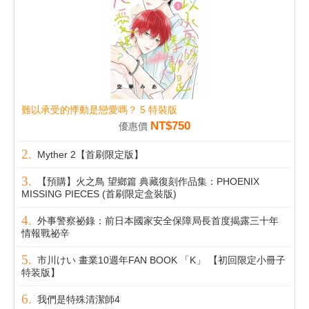
難以承受的悸動是戀愛嗎？ 5 特裝版
NT$750
優惠價
Myther 2【首刷限定版】
【預購】火之鳥 望鄉篇 典藏復刻作品集：PHOENIX
MISSING PIECES (首刷限定盒裝版)
外事警察祕錄：前日本國家安全保障局長首度揭露三十年
情報戰祕辛
市川けい 畫業10週年FAN BOOK 「K」 【初回限定小冊子
特装版】
我們是特殊清潔師4