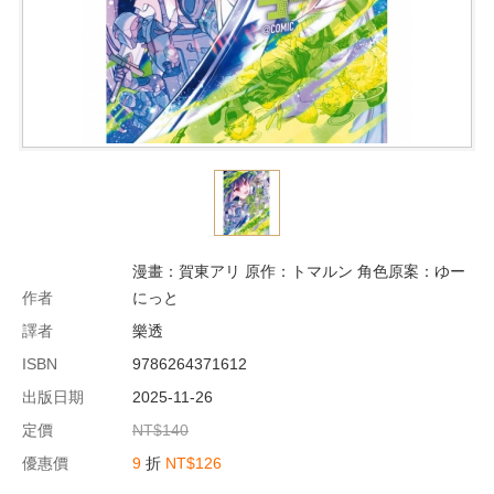
漫畫：賀東アリ 原作：トマルン 角色原案：ゆー
作者
にっと
譯者
樂透
ISBN
9786264371612
出版日期
2025-11-26
定價
NT$140
優惠價
9
折
NT$126