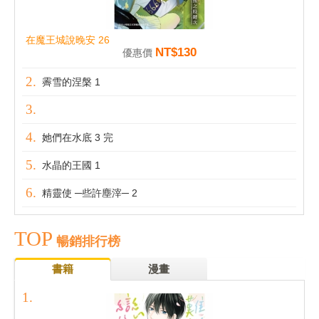
在魔王城說晚安 26
NT$130
優惠價
霽雪的涅槃 1
她們在水底 3 完
水晶的王國 1
精靈使 ─些許塵滓─ 2
TOP
暢銷排行榜
書籍
漫畫