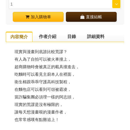
加入購物車
直接結帳
作者介紹
目錄
詳細資料
內容簡介
現實與漫畫到底誰比較荒謬？
有人為了自拍可以被火車撞上，
超商購物時會被真正的載具撞進去，
吃麵時可以看見主廚本人在裡面，
衛生棉跟乖乖守護高科技製程，
在麵包店可以看到可頌被霸凌，
當詐騙集團必須理一樣的阿志頭，
現實的荒謬是沒有極限的，
讓每天想漫畫哏的漫畫作者，
也常常感嘆有點難追上！