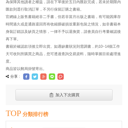
為保障其他讀者之權益，請在下單後於五日內匯款完成，若未於期限內
匯款則逕行取消訂單，不另行保留訂購之書籍。
官網線上販售書籍絕非二手書，但若非當月出版之書籍，有可能因庫存
時間過久或是通路退回而有收縮膜破損並重新包裝之情況，如非書籍本
身裝訂錯誤及缺頁之情形，一律不予以退換貨，請會員自行考量確認後
再下單。
書籍於確認款項後立即出貨。如遇缺書狀況則需調書，約10~14個工作
天可收到所購買之商品，您可透過查詢交易資料，隨時掌握目前處理進
度。
商品皆以郵局掛號寄出。
分享 :
加入下次購買
TOP
分類排行榜