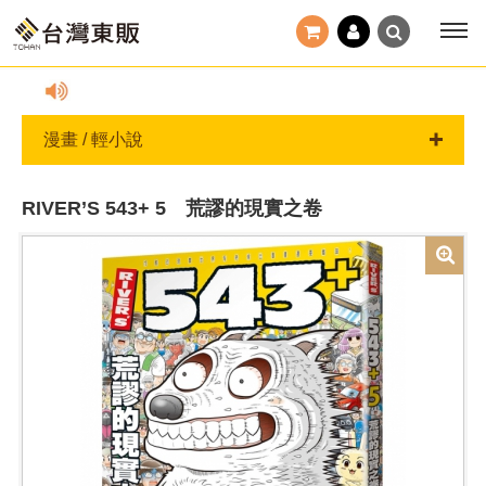
小心詐騙！ 若訂單有任何疑問，請撥客服專線02-257788
漫畫 / 輕小說
RIVER’S 543+ 5 荒謬的現實之卷