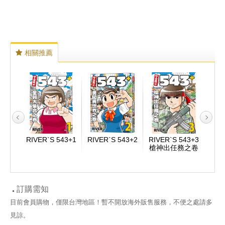
相關推薦
543+
RIVER`S 543+1
RIVER`S 543+2
RIVER`S 543+3
RIV
衛生
槍神出任務之卷
4
訂購需知
目前會員購物，僅限台灣地區！暫不開放海外販售服務，不便之處請多
見諒。