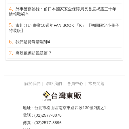
外事警察祕錄：前日本國家安全保障局長首度揭露三十年
情報戰祕辛
市川けい 畫業10週年FAN BOOK 「K」 【初回限定小冊子
特装版】
我們是特殊清潔師4
麻辣數獨超難題篇 7
關於我們
聯絡我們
會員中心
常見問題
台北市松山區南京東路四段130號2樓之1
(02)2577-8878
(02)2577-8896