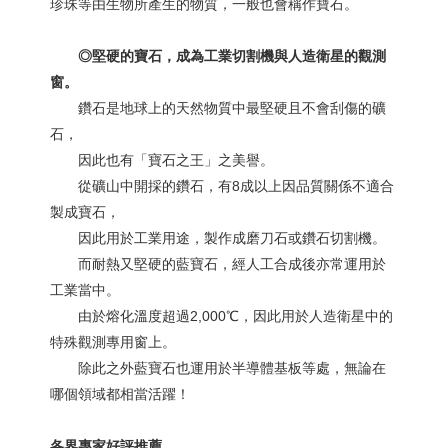
珍珠等由生物所產生的物質，一般也會稱作寶石。
◎
堅硬的寶石，成為工業切割機與人造衛星的觀測
窗。
鑽石是地球上的天然物質中最堅硬且不會刮傷的礦
石，
因此也有「寶石之王」之美譽。
從礦山中開採的鑽石，有8成以上因品質關係不適合
製成寶石，
因此用於工業用途，製作成磨刀石或鑽石切割機。
而耐熱又堅硬的藍寶石，經人工合成後亦常運用於
工業當中。
由於熔化溫度超過2,000℃，因此用於人造衛星中的
特殊觀測專用窗上。
除此之外藍寶石也運用於半導體基板等處，無論在
哪個領域都相當活躍！
各界專家好評推薦