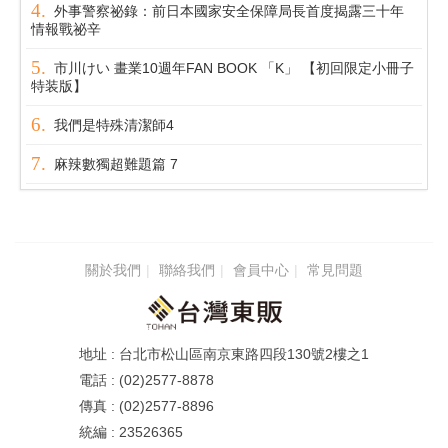
外事警察祕錄：前日本國家安全保障局長首度揭露三十年
情報戰祕辛
市川けい 畫業10週年FAN BOOK 「K」 【初回限定小冊子
特装版】
我們是特殊清潔師4
麻辣數獨超難題篇 7
關於我們
聯絡我們
會員中心
常見問題
台北市松山區南京東路四段130號2樓之1
(02)2577-8878
(02)2577-8896
23526365