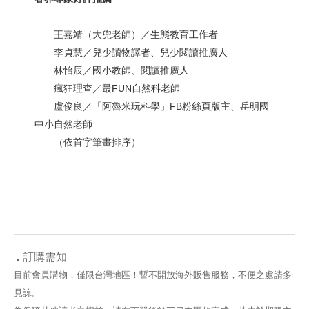
王嘉靖（大兜老師）／生態教育工作者
李貞慧／兒少讀物譯者、兒少閱讀推廣人
林怡辰／國小教師、閱讀推廣人
瘋狂理查／最FUN自然科老師
盧俊良／「阿魯米玩科學」FB粉絲頁版主、岳明國
中小自然老師
（依首字筆畫排序）
訂購需知
目前會員購物，僅限台灣地區！暫不開放海外販售服務，不便之處請多
見諒。