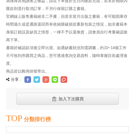
為保障其他讀者之權益，請在下單後於五日內匯款完成，若未於期限內
匯款則逕行取消訂單，不另行保留訂購之書籍。
官網線上販售書籍絕非二手書，但若非當月出版之書籍，有可能因庫存
時間過久或是通路退回而有收縮膜破損並重新包裝之情況，如非書籍本
身裝訂錯誤及缺頁之情形，一律不予以退換貨，請會員自行考量確認後
再下單。
書籍於確認款項後立即出貨。如遇缺書狀況則需調書，約10~14個工作
天可收到所購買之商品，您可透過查詢交易資料，隨時掌握目前處理進
度。
商品皆以郵局掛號寄出。
分享 :
加入下次購買
TOP
分類排行榜