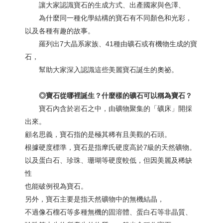
讓大家認識寶石的生成方式、出產國家與色澤、
為什麼同一種化學結構的寶石有不同顏色和光彩，
以及各種有趣的故事。
羅列出7大晶系家族、41種由礦石或有機物生成的寶
石，
幫助大家深入認識這些美麗寶石誕生的奧祕。
◎
寶石從哪裡誕生？什麼樣的礦石可以稱為寶石？
寶石內含於岩石之中，由礦物聚集的「礦床」開採
出來。
顧名思義，寶石指的是極其稀有且美觀的石頭。
根據硬度標準，寶石是指摩氏硬度高於7級的天然礦物。
以及蛋白石、珍珠、珊瑚等硬度較低，但因美麗及稀缺
性
也能破例視為寶石。
另外，寶石主要是指天然礦物中的無機結晶，
不過像石榴石等多種無機的固溶體、蛋白石等非晶質、