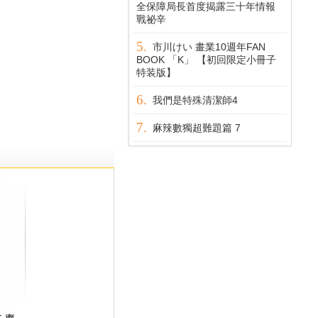
全保障局長首度揭露三十年情報
戰祕辛
市川けい 畫業10週年FAN
BOOK 「K」 【初回限定小冊子
特装版】
我們是特殊清潔師4
麻辣數獨超難題篇 7