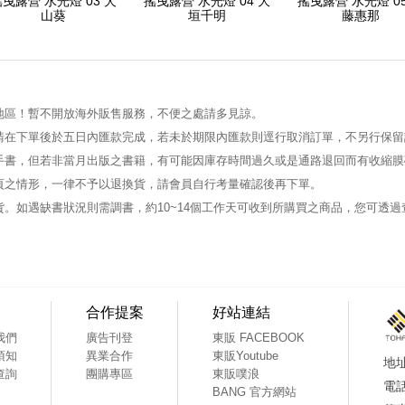
曳露營 水光燈 03 犬
搖曳露營 水光燈 04 大
搖曳露營 水光燈 05
山葵
垣千明
藤惠那
地區！暫不開放海外販售服務，不便之處請多見諒。
請在下單後於五日內匯款完成，若未於期限內匯款則逕行取消訂單，不另行保留
手書，但若非當月出版之書籍，有可能因庫存時間過久或是通路退回而有收縮膜
頁之情形，一律不予以退換貨，請會員自行考量確認後再下單。
。如遇缺書狀況則需調書，約10~14個工作天可收到所購買之商品，您可透
合作提案
好站連結
我們
廣告刊登
東販 FACEBOOK
須知
異業合作
東販Youtube
查詢
團購專區
東販噗浪
BANG 官方網站