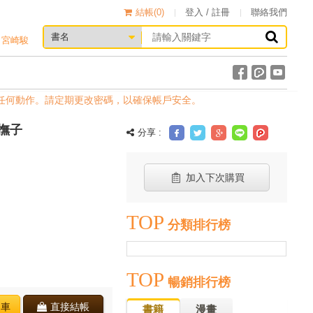
結帳(
0
)
登入 / 註冊
聯絡我們
宮崎駿
任何動作。請定期更改密碼，以確保帳戶安全。
原撫子
分享 :
加入下次購買
TOP
分類排行榜
TOP
暢銷排行榜
物車
直接結帳
書籍
漫畫