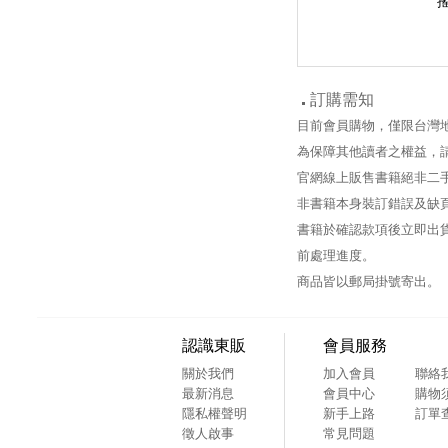
搖
訂購需知
目前會員購物，僅限台灣
為保障其他讀者之權益，
官網線上販售書籍絕非二
非書籍本身裝訂錯誤及缺
書籍於確認款項後立即出貨
前處理進度。
商品皆以郵局掛號寄出。
認識東販
會員服務
關於我們
加入會員
聯絡
最新消息
會員中心
購物
隱私權聲明
新手上路
訂單
徵人啟事
常見問題