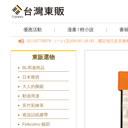
優惠活動
漫畫 / 輕小說
書
服專線02-25778878，(一)~(五)09:00~18:00，國定假
東販選物
BL周邊商品
日本雜貨
大人的圖鑑
動漫周邊
吳竹彩繪筆
會說話紙膠帶
Felissimo 貓部