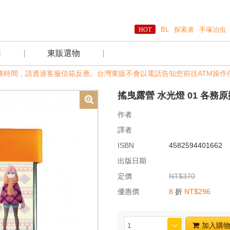
BL
探索者
手塚治虫
籍
東販選物
日及非服務時間，請透過客服信箱反應。台灣東販不會以電話告知您前往ATM操作
搖曳露營 水光燈 01 各務
作者
譯者
ISBN
4582594401662
出版日期
定價
NT$370
優惠價
8
折
NT$296
加入購