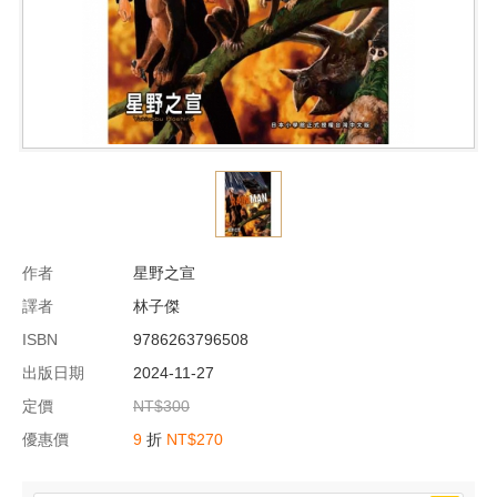
作者
星野之宣
譯者
林子傑
ISBN
9786263796508
出版日期
2024-11-27
定價
NT$300
優惠價
9
折
NT$270