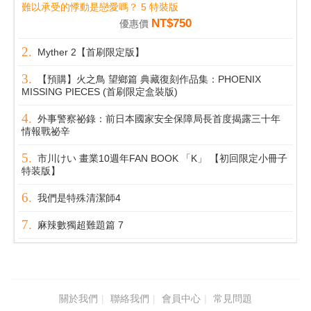
難以承受的悸動是戀愛嗎？ 5 特裝版
NT$750
優惠價
Myther 2【首刷限定版】
【預購】火之鳥 望鄉篇 典藏復刻作品集：PHOENIX
MISSING PIECES (首刷限定盒裝版)
外事警察祕錄：前日本國家安全保障局長首度揭露三十年
情報戰祕辛
市川けい 畫業10週年FAN BOOK 「K」 【初回限定小冊子
特装版】
我們是特殊清潔師4
麻辣數獨超難題篇 7
關於我們
聯絡我們
會員中心
常見問題