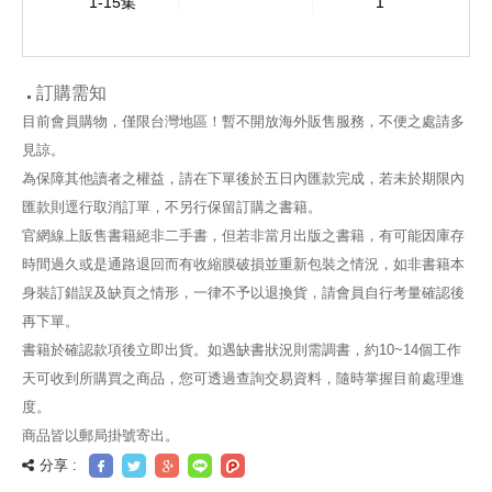
1-15集
1
訂購需知
目前會員購物，僅限台灣地區！暫不開放海外販售服務，不便之處請多
見諒。
為保障其他讀者之權益，請在下單後於五日內匯款完成，若未於期限內
匯款則逕行取消訂單，不另行保留訂購之書籍。
官網線上販售書籍絕非二手書，但若非當月出版之書籍，有可能因庫存
時間過久或是通路退回而有收縮膜破損並重新包裝之情況，如非書籍本
身裝訂錯誤及缺頁之情形，一律不予以退換貨，請會員自行考量確認後
再下單。
書籍於確認款項後立即出貨。如遇缺書狀況則需調書，約10~14個工作
天可收到所購買之商品，您可透過查詢交易資料，隨時掌握目前處理進
度。
商品皆以郵局掛號寄出。
分享 :