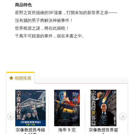
商品特色
星野之宣所描繪的SF漫畫，打開未知的新世界之扉───
沒有腦的男子將解決神祕事件！
世界根源之謎，將在此揭曉！
千萬不可錯過的事件，就在本書之中。
相關推薦
MAN
宗像教授異考錄
海帝 9 完
宗像教授世界篇