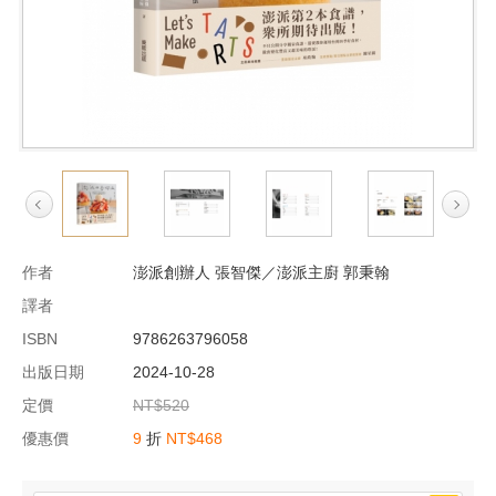
作者
澎派創辦人 張智傑／澎派主廚 郭秉翰
譯者
ISBN
9786263796058
出版日期
2024-10-28
定價
NT$520
優惠價
9
折
NT$468