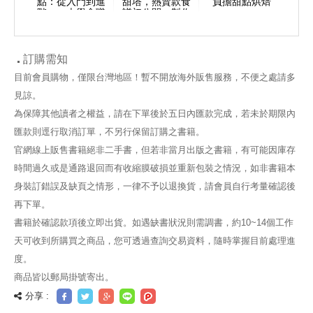
點：從入門到進
甜塔，熱賣款食
負擔甜點烘焙
階，一本學會職
譜初公開 製作
人級烘焙技法
技巧不藏私，在
家也能做出職人
級美味
訂購需知
目前會員購物，僅限台灣地區！暫不開放海外販售服務，不便之處請多
見諒。
為保障其他讀者之權益，請在下單後於五日內匯款完成，若未於期限內
匯款則逕行取消訂單，不另行保留訂購之書籍。
官網線上販售書籍絕非二手書，但若非當月出版之書籍，有可能因庫存
時間過久或是通路退回而有收縮膜破損並重新包裝之情況，如非書籍本
身裝訂錯誤及缺頁之情形，一律不予以退換貨，請會員自行考量確認後
再下單。
書籍於確認款項後立即出貨。如遇缺書狀況則需調書，約10~14個工作
天可收到所購買之商品，您可透過查詢交易資料，隨時掌握目前處理進
度。
商品皆以郵局掛號寄出。
分享 :