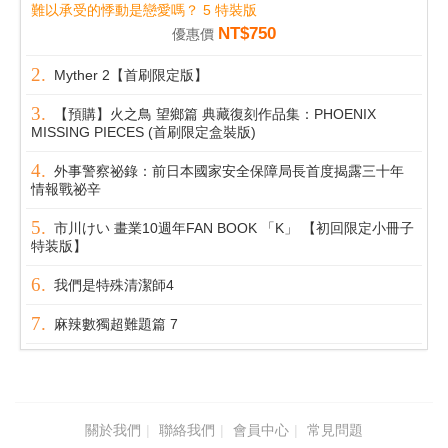
難以承受的悸動是戀愛嗎？ 5 特裝版
NT$750
優惠價
Myther 2【首刷限定版】
【預購】火之鳥 望鄉篇 典藏復刻作品集：PHOENIX
MISSING PIECES (首刷限定盒裝版)
外事警察祕錄：前日本國家安全保障局長首度揭露三十年
情報戰祕辛
市川けい 畫業10週年FAN BOOK 「K」 【初回限定小冊子
特装版】
我們是特殊清潔師4
麻辣數獨超難題篇 7
關於我們
聯絡我們
會員中心
常見問題