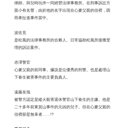
律師。與兒時玩伴一同經營法律事務所。在刑事訴訟方
面小有名聲，由於他的名字出現在心麥父親的信裡，因
而牽扯進事件當中。
波佐見
是松風的法律事務所的合夥人。日常協助松風所接獲受
理的訴訟案件。
赤澤警官
心麥父親的前同事。據說是位優秀的刑警。也是處理山
下春生被害事件的主要負責人。
遠藤友哉
被警方認定是縱火殺害退休警官山下春生的主嫌。他是
二十多年前東賀山事件的元凶的兒子。但在心麥父親的
信裡卻是無辜者……!?