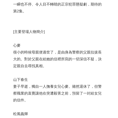
一瞬也不停、令人目不轉睛的正宗犯罪懸疑劇，期待的
第2集。
[主要登場人物簡介]
心麥
很小的時候母親便過世了，是由身為警察的父親拉拔長
大的。對於父親在給她的信裡所寫的一切深信不疑，決
定親自去尋找真相。
山下春生
妻子早逝，獨自一人撫養女兒心麥。雖然退休了，但警
察職業的直覺讓他在突遭殺害之前，預留了一封給女兒
的信件。
松風義輝