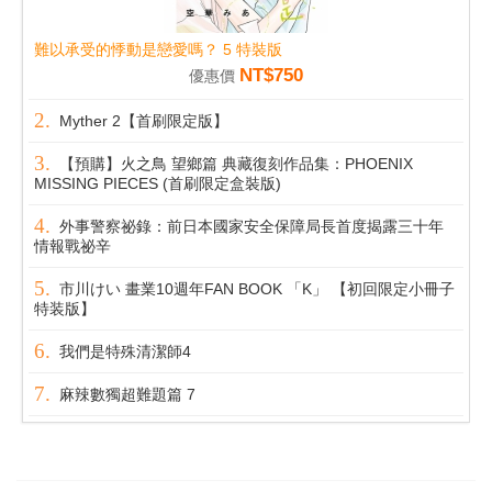
難以承受的悸動是戀愛嗎？ 5 特裝版
NT$750
優惠價
Myther 2【首刷限定版】
【預購】火之鳥 望鄉篇 典藏復刻作品集：PHOENIX
MISSING PIECES (首刷限定盒裝版)
外事警察祕錄：前日本國家安全保障局長首度揭露三十年
情報戰祕辛
市川けい 畫業10週年FAN BOOK 「K」 【初回限定小冊子
特装版】
我們是特殊清潔師4
麻辣數獨超難題篇 7