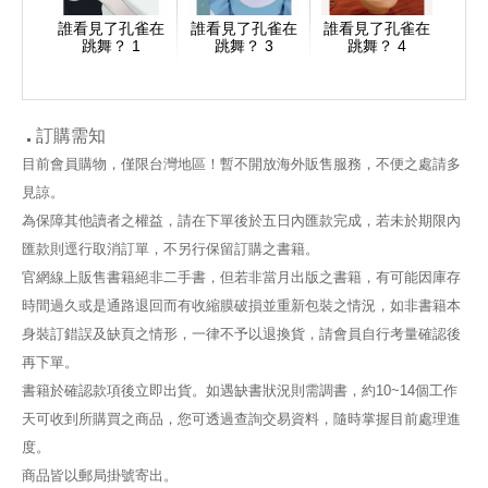
孔雀在
誰看見了孔雀在
誰看見了孔雀在
誰看見了孔雀在
誰看
 完
跳舞？ 1
跳舞？ 3
跳舞？ 4
訂購需知
目前會員購物，僅限台灣地區！暫不開放海外販售服務，不便之處請多
見諒。
為保障其他讀者之權益，請在下單後於五日內匯款完成，若未於期限內
匯款則逕行取消訂單，不另行保留訂購之書籍。
官網線上販售書籍絕非二手書，但若非當月出版之書籍，有可能因庫存
時間過久或是通路退回而有收縮膜破損並重新包裝之情況，如非書籍本
身裝訂錯誤及缺頁之情形，一律不予以退換貨，請會員自行考量確認後
再下單。
書籍於確認款項後立即出貨。如遇缺書狀況則需調書，約10~14個工作
天可收到所購買之商品，您可透過查詢交易資料，隨時掌握目前處理進
度。
商品皆以郵局掛號寄出。