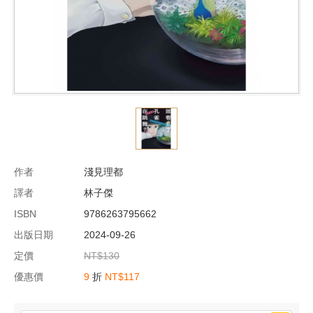
作者
淺見理都
譯者
林子傑
ISBN
9786263795662
出版日期
2024-09-26
定價
NT$130
優惠價
9
折
NT$117