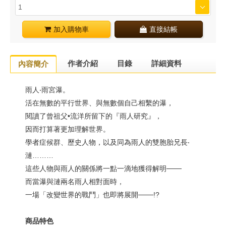
加入購物車
直接結帳
作者介紹
目錄
詳細資料
內容簡介
雨人‧雨宮瀑。
活在無數的平行世界、與無數個自己相繫的瀑，
閱讀了曾祖父•流洋所留下的『雨人研究』，
因而打算著更加理解世界。
學者症候群、歷史人物，以及同為雨人的雙胞胎兄長‧
漣………
這些人物與雨人的關係將一點一滴地獲得解明───
而當瀑與漣兩名雨人相對面時，
一場「改變世界的戰鬥」也即將展開───!?
商品特色