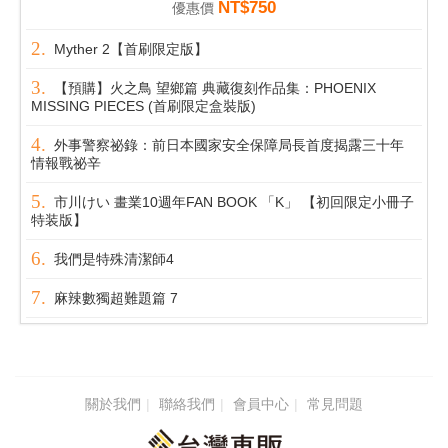
NT$750
優惠價
Myther 2【首刷限定版】
【預購】火之鳥 望鄉篇 典藏復刻作品集：PHOENIX
MISSING PIECES (首刷限定盒裝版)
外事警察祕錄：前日本國家安全保障局長首度揭露三十年
情報戰祕辛
市川けい 畫業10週年FAN BOOK 「K」 【初回限定小冊子
特装版】
我們是特殊清潔師4
麻辣數獨超難題篇 7
關於我們
聯絡我們
會員中心
常見問題