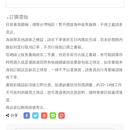
訂購需知
目前會員購物，僅限台灣地區！暫不開放海外販售服務，不便之處請多
見諒。
為保障其他讀者之權益，請在下單後於五日內匯款完成，若未於期限內
匯款則逕行取消訂單，不另行保留訂購之書籍。
官網線上販售書籍絕非二手書，但若非當月出版之書籍，有可能因庫存
時間過久或是通路退回而有收縮膜破損並重新包裝之情況，如非書籍本
身裝訂錯誤及缺頁之情形，一律不予以退換貨，請會員自行考量確認後
再下單。
書籍於確認款項後立即出貨。如遇缺書狀況則需調書，約10~14個工作
天可收到所購買之商品，您可透過查詢交易資料，隨時掌握目前處理進
度。
商品皆以郵局掛號寄出。
分享 :