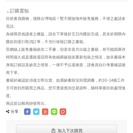
訂購需知
目前會員購物，僅限台灣地區！暫不開放海外販售服務，不便之處請多
見諒。
為保障其他讀者之權益，請在下單後於五日內匯款完成，若未於期限內
匯款則逕行取消訂單，不另行保留訂購之書籍。
官網線上販售書籍絕非二手書，但若非當月出版之書籍，有可能因庫存
時間過久或是通路退回而有收縮膜破損並重新包裝之情況，如非書籍本
身裝訂錯誤及缺頁之情形，一律不予以退換貨，請會員自行考量確認後
再下單。
書籍於確認款項後立即出貨。如遇缺書狀況則需調書，約10~14個工作
天可收到所購買之商品，您可透過查詢交易資料，隨時掌握目前處理進
度。
商品皆以郵局掛號寄出。
分享 :
加入下次購買