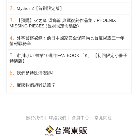
Myther 2【首刷限定版】
【預購】火之鳥 望鄉篇 典藏復刻作品集：PHOENIX
MISSING PIECES (首刷限定盒裝版)
外事警察祕錄：前日本國家安全保障局長首度揭露三十年
情報戰祕辛
市川けい 畫業10週年FAN BOOK 「K」 【初回限定小冊子
特装版】
我們是特殊清潔師4
麻辣數獨超難題篇 7
關於我們
聯絡我們
會員中心
常見問題