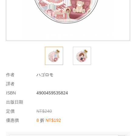
作者
ハゴロモ
譯者
ISBN
4900459535824
出版日期
定價
NT$240
優惠價
8
折
NT$192