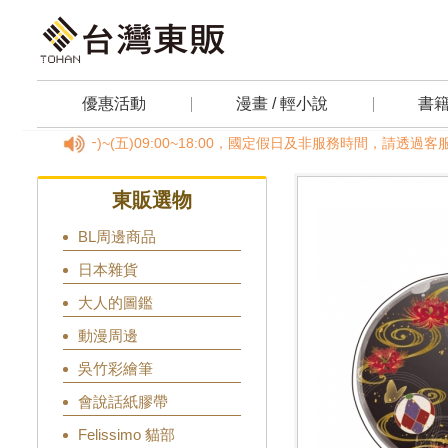
優惠活動
漫畫 / 輕小說
書
8878，(一)~(五)09:00~18:00，國定假日及非服務時間，請透
東販選物
BL周邊商品
日本雜貨
大人的圖鑑
動漫周邊
吳竹彩繪筆
會說話紙膠帶
Felissimo 貓部