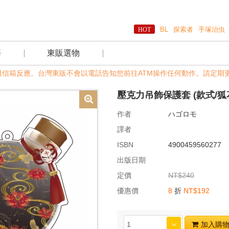
BL
探索者
手塚治虫
籍
東販選物
過客服信箱反應。台灣東販不會以電話告知您前往ATM操作任何動作。請定期更改
壓克力吊飾保護套 (款式/狐
作者
ハゴロモ
譯者
ISBN
4900459560277
出版日期
定價
NT$240
優惠價
8
折
NT$192
加入購