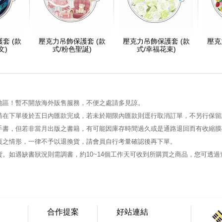
套 (款
壓克力吊飾保護套 (款
壓克力吊飾保護套 (款
壓克
文)
式/粉色聖誕)
式/幸福花束)
地區！暫不開放海外販售服務，不便之處請多見諒。
請在下單後於五日內匯款完成，若未於期限內匯款則逕行取消訂單，不另行保留
手書，但若非當月出版之書籍，有可能因庫存時間過久或是通路退回而有收縮膜
頁之情形，一律不予以退換貨，請會員自行考量確認後再下單。
。如遇缺書狀況則需調書，約10~14個工作天可收到所購買之商品，您可透
合作提案
好站連結