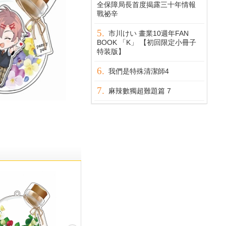
全保障局長首度揭露三十年情報
戰祕辛
市川けい 畫業10週年FAN
BOOK 「K」 【初回限定小冊子
特装版】
我們是特殊清潔師4
麻辣數獨超難題篇 7