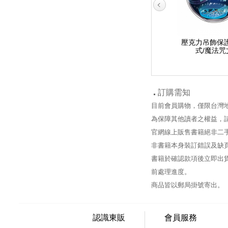
壓克力吊飾保護套 (款
壓克力吊飾保護套 (款
壓克力吊飾保護
式/漆黑誘惑)
式/沐浴時光)
式/魔法咒
訂購需知
目前會員購物，僅限台灣
為保障其他讀者之權益，
官網線上販售書籍絕非二
非書籍本身裝訂錯誤及缺
書籍於確認款項後立即出貨
前處理進度。
商品皆以郵局掛號寄出。
認識東販
會員服務