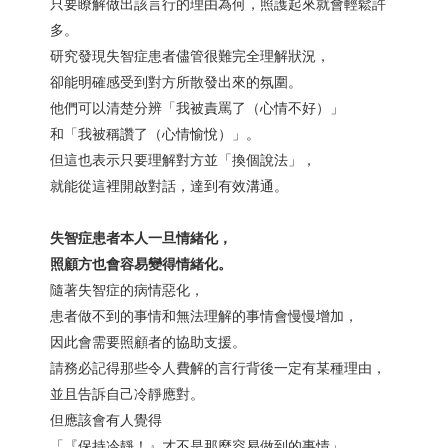
只要瞭解做出該言行的理由為何，照護起來就會輕鬆許
多。
研究發現失智症患者儘管很難完全理解狀況，
卻能明確感受到對方所散發出來的氛圍。
他們可以清楚分辨「我被責罵了（心情不好）」
和「我被稱讚了（心情愉悅）」。
但這也表示只要理解對方並「換個說法」，
就能從這裡開啟對話，達到有效溝通。
失智症患者本人一旦情緒化，
照顧方也會容易變得情緒化。
隨著失智症的病情惡化，
患者做不到的事情和無法理解的事情會慢慢增加，
因此會需要照顧者的協助支援。
請務必記得那些令人費解的言行背後一定有某種理由，
並且告訴自己冷靜應對。
但應該會有人覺得
「『保持冷靜！』才不是那麼容易做到的事情」，