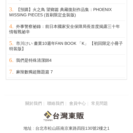
【預購】火之鳥 望鄉篇 典藏復刻作品集：PHOENIX
MISSING PIECES (首刷限定盒裝版)
外事警察祕錄：前日本國家安全保障局長首度揭露三十年
情報戰祕辛
市川けい 畫業10週年FAN BOOK 「K」 【初回限定小冊子
特装版】
我們是特殊清潔師4
麻辣數獨超難題篇 7
關於我們
聯絡我們
會員中心
常見問題
台北市松山區南京東路四段130號2樓之1