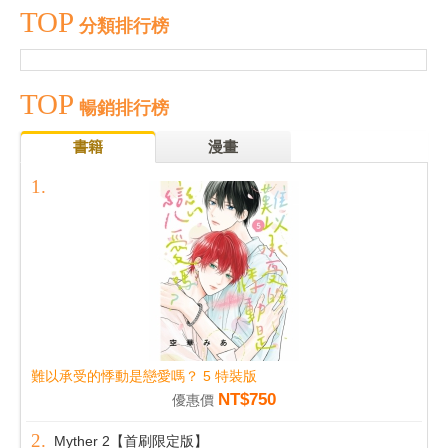
TOP
分類排行榜
TOP
暢銷排行榜
書籍
漫畫
難以承受的悸動是戀愛嗎？ 5 特裝版
NT$750
優惠價
Myther 2【首刷限定版】