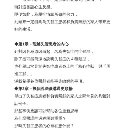
而對這番話心生反感。
即便如此，為壓抑情緒所做的努力，
到頭來一定能夠為失智症患者和負責照顧的家人帶來更
好的生活。
◆第1
章
－
理解失智患者的內心
針對因各種原因而起、名為失智症的症候群，
除了盡可能簡潔地說明失智症的４種類型，
也列舉出常見於失智症患者身上的「核心症狀」與「周
邊症狀」。
滿載希望各位照顧者能事先瞭解的事項。
◆第2
章－換個說法讓溝通更順暢
舉出了失智症患者和負責照顧的家人之間常見的具體對
話例子。
那些事例應該可以幫助各位重新思考
為什麼照護的過程困難重重？
那時失智症患者的心裡在想什麼？