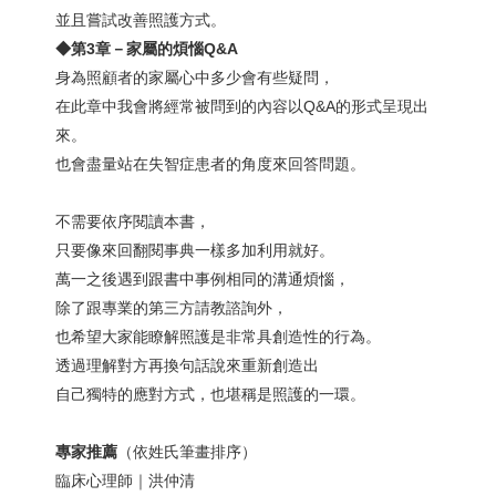
並且嘗試改善照護方式。
◆第3
章－家屬的煩惱Q&A
身為照顧者的家屬心中多少會有些疑問，
在此章中我會將經常被問到的內容以Q&A的形式呈現出
來。
也會盡量站在失智症患者的角度來回答問題。
不需要依序閱讀本書，
只要像來回翻閱事典一樣多加利用就好。
萬一之後遇到跟書中事例相同的溝通煩惱，
除了跟專業的第三方請教諮詢外，
也希望大家能瞭解照護是非常具創造性的行為。
透過理解對方再換句話說來重新創造出
自己獨特的應對方式，也堪稱是照護的一環。
專家推薦
（依姓氏筆畫排序）
臨床心理師｜洪仲清