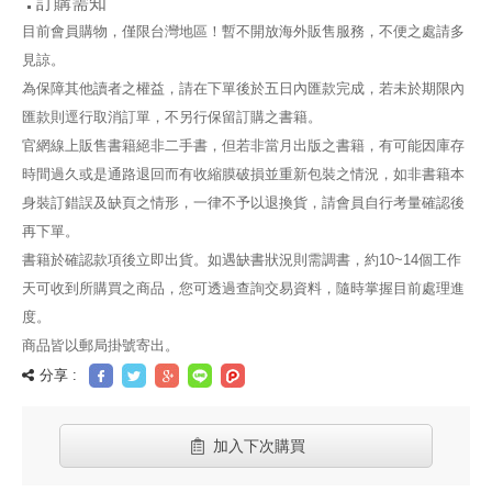
訂購需知
目前會員購物，僅限台灣地區！暫不開放海外販售服務，不便之處請多
見諒。
為保障其他讀者之權益，請在下單後於五日內匯款完成，若未於期限內
匯款則逕行取消訂單，不另行保留訂購之書籍。
官網線上販售書籍絕非二手書，但若非當月出版之書籍，有可能因庫存
時間過久或是通路退回而有收縮膜破損並重新包裝之情況，如非書籍本
身裝訂錯誤及缺頁之情形，一律不予以退換貨，請會員自行考量確認後
再下單。
書籍於確認款項後立即出貨。如遇缺書狀況則需調書，約10~14個工作
天可收到所購買之商品，您可透過查詢交易資料，隨時掌握目前處理進
度。
商品皆以郵局掛號寄出。
分享 :
加入下次購買