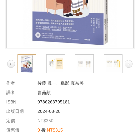
作者
佐藤 眞一、島影 真奈美
譯者
曹茹蘋
ISBN
9786263795181
出版日期
2024-08-28
定價
NT$350
優惠價
9
折
NT$315