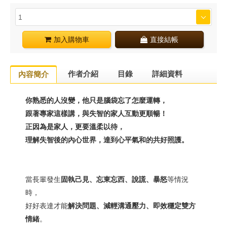
加入購物車
直接結帳
作者介紹
目錄
詳細資料
內容簡介
你熟悉的人沒變，他只是腦袋忘了怎麼運轉，
跟著專家這樣講，與失智的家人互動更順暢！
正因為是家人，更要溫柔以待，
理解失智後的內心世界，達到心平氣和的共好照護。
當長輩發生
固執己見、忘東忘西、說謊、暴怒
等情況
時，
好好表達才能
解決問題、減輕溝通壓力、即效穩定雙方
情緒
。