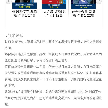
3 完
怪醫黑傑克 典藏
火之鳥 復刻版
原子小金剛 新裝
版 全套1-17集
全套1-12集
版 全套1-22集
訂購需知
目前會員購物，僅限台灣地區！暫不開放海外販售服務，不便之處請多
見諒。
為保障其他讀者之權益，請在下單後於五日內匯款完成，若未於期限內
匯款則逕行取消訂單，不另行保留訂購之書籍。
官網線上販售書籍絕非二手書，但若非當月出版之書籍，有可能因庫存
時間過久或是通路退回而有收縮膜破損並重新包裝之情況，如非書籍本
身裝訂錯誤及缺頁之情形，一律不予以退換貨，請會員自行考量確認後
再下單。
書籍於確認款項後立即出貨。如遇缺書狀況則需調書，約10~14個工作
天可收到所購買之商品，您可透過查詢交易資料，隨時掌握目前處理進
度。