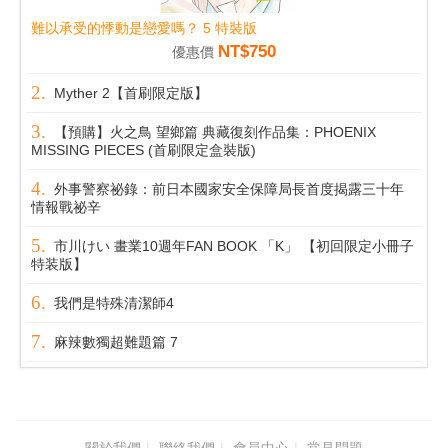
難以承受的悸動是戀愛嗎？ 5 特裝版
NT$750
優惠價
Myther 2【首刷限定版】
【預購】火之鳥 望鄉篇 典藏復刻作品集：PHOENIX
MISSING PIECES (首刷限定盒裝版)
外事警察祕錄：前日本國家安全保障局長首度揭露三十年
情報戰祕辛
市川けい 畫業10週年FAN BOOK 「K」 【初回限定小冊子
特装版】
我們是特殊清潔師4
麻辣數獨超難題篇 7