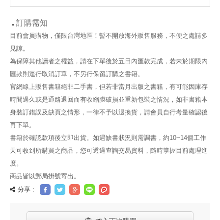
訂購需知
目前會員購物，僅限台灣地區！暫不開放海外販售服務，不便之處請多
見諒。
為保障其他讀者之權益，請在下單後於五日內匯款完成，若未於期限內
匯款則逕行取消訂單，不另行保留訂購之書籍。
官網線上販售書籍絕非二手書，但若非當月出版之書籍，有可能因庫存
時間過久或是通路退回而有收縮膜破損並重新包裝之情況，如非書籍本
身裝訂錯誤及缺頁之情形，一律不予以退換貨，請會員自行考量確認後
再下單。
書籍於確認款項後立即出貨。如遇缺書狀況則需調書，約10~14個工作
天可收到所購買之商品，您可透過查詢交易資料，隨時掌握目前處理進
度。
商品皆以郵局掛號寄出。
分享 :