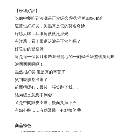
【粉絲好評】
吃個中餐吃到淚灑是正常嗎😢😢😢洋蔥加好加滿
這篇也好好哭，哭點真是低的莫名奇妙
好感人喔，我眼角微微泛淚光
有洋蔥，看了眼眶泛淚是正常的嗎？
好暖心的警察呀
這是這一個多月來😳我最開心的一刻😆🤣😆整個笑到噴
淚啊啊啊啊啊！
雖然很好笑 但是真的辛苦了
笑到腹肌都出來了
前面很暖心，最後一張笑翻了我。。
結局總是意想不到😂
又是中間雞皮疙瘩，後面笑掉下巴
有點心酸……有點溫馨，有點搞笑😂
商品特色