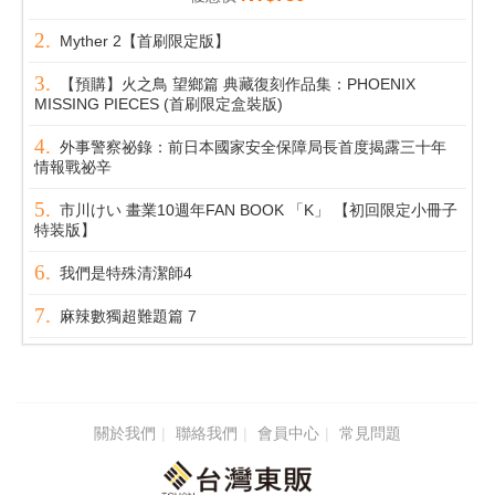
Myther 2【首刷限定版】
【預購】火之鳥 望鄉篇 典藏復刻作品集：PHOENIX
MISSING PIECES (首刷限定盒裝版)
外事警察祕錄：前日本國家安全保障局長首度揭露三十年
情報戰祕辛
市川けい 畫業10週年FAN BOOK 「K」 【初回限定小冊子
特装版】
我們是特殊清潔師4
麻辣數獨超難題篇 7
關於我們
聯絡我們
會員中心
常見問題