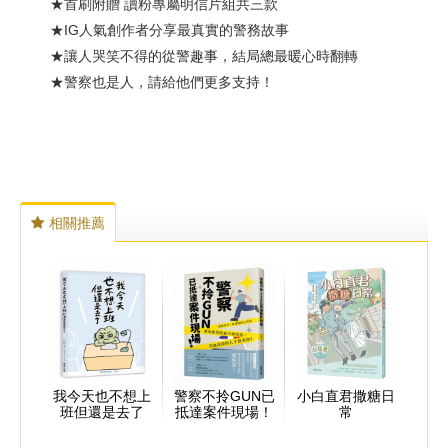
★首刷附贈 讀粉專屬明信片組共三款
★IG人氣創作者分享最真實的警務故事
★讓人哭笑不得的從警趣事，結局總最暖心時翻轉
★警察也是人，請給他們更多支持！
相關推薦
我今天也不想上
警察不拎GUN已
小白直君撒糖日
班但還是去了
抵達案件現場！
常