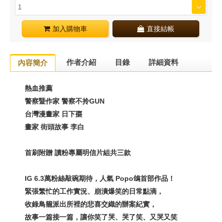
加入購物車
直接結帳
作者介紹
目錄
詳細資料
內容簡介
熱血推薦
警察暨作家 警察不拎GUN
台灣漫畫家 日下棗
畫家 街頭故事 李白
首刷附贈 讀粉專屬明信片組共三款
IG 6.3
萬粉絲敲碗期待，人氣
Popo
鴿首部作品！
緊張繁忙的工作實況、崩潰爆笑的日常點滴，
收錄鳥籠派出所裡的悲喜交織的辦案紀實，
故事一篇接一篇，讓你笑了哭、哭了笑、又哭又笑