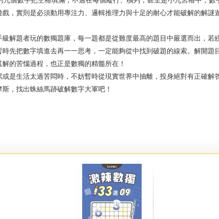
9的九個數字把空格填滿，不過在每個縱行、橫列，甚至是小九宮格中，數
遊戲，實則是必須動用專注力、邏輯推理力與十足的耐心才能破解的解謎
解題者玩的數獨題庫，每一題都是從難度最高的題目中嚴選而出，若絞
暫時先把數字填進去再一一思考，一定能夠從中找到破題的線索。解開題
其解的苦惱過程，也正是數獨的精髓所在！
是生活太過苦悶時，不妨暫時從現實世界中抽離，投身絕對有正確解答
摩斯，找出蛛絲馬跡破解數字大軍吧！