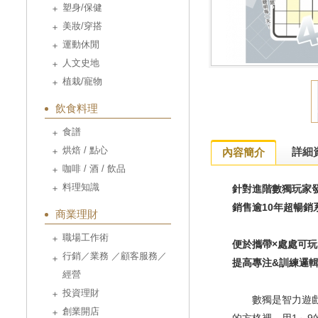
塑身/保健
美妝/穿搭
運動休閒
人文史地
植栽/寵物
飲食料理
食譜
烘焙 / 點心
詳細
內容簡介
咖啡 / 酒 / 飲品
料理知識
針對進階數獨玩家
銷售逾10
年超暢銷
商業理財
職場工作術
便於攜帶
×
處處可玩
行銷／業務 ／顧客服務／
提高專注&
訓練邏
經營
投資理財
數獨是智力遊戲的一
創業開店