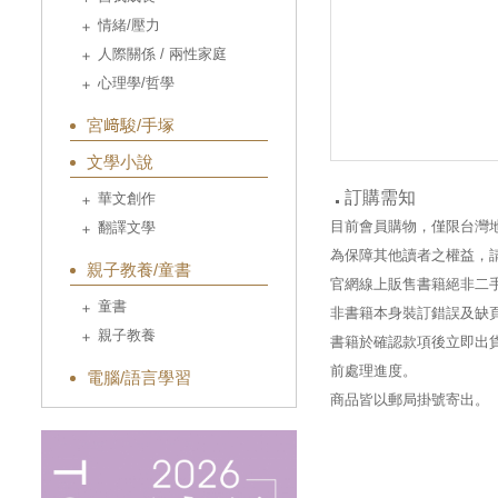
情緒/壓力
人際關係 / 兩性家庭
心理學/哲學
宮﨑駿/手塚
文學小說
訂購需知
華文創作
目前會員購物，僅限台灣
翻譯文學
為保障其他讀者之權益，
親子教養/童書
官網線上販售書籍絕非二
童書
非書籍本身裝訂錯誤及缺
親子教養
書籍於確認款項後立即出貨
前處理進度。
電腦/語言學習
商品皆以郵局掛號寄出。