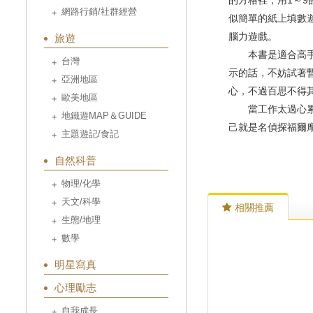
的方格裡，用1～
網路行銷/社群經營
似簡單的紙上填數
腦力遊戲。
旅遊
本書是適合高手級
台灣
示的話，不妨試著
亞洲地區
心，不過百思不得
歐美地區
當工作太過心累或
地鐵遊MAP＆GUIDE
己就是名偵探福爾
主題遊記/食記
自然科普
物理/化學
天文/科學
相關推薦
生態/地理
數學
明星寫真
心理勵志
自我成長