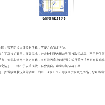
激辣數獨133選9
地區！暫不開放海外販售服務，不便之處請多見諒。
請在下單後於五日內匯款完成，若未於期限內匯款則逕行取消訂單，不另行保留
手書，但若非當月出版之書籍，有可能因庫存時間過久或是通路退回而有收縮膜
頁之情形，一律不予以退換貨，請會員自行考量確認後再下單。
。如遇缺書狀況則需調書，約10~14個工作天可收到所購買之商品，您可透