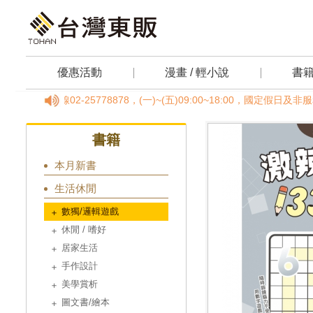
優惠活動
漫畫 / 輕小說
書
專線02-25778878，(一)~(五)09:00~18:00，國定假日
書籍
本月新書
生活休閒
數獨/邏輯遊戲
休閒 / 嗜好
居家生活
手作設計
美學賞析
圖文書/繪本