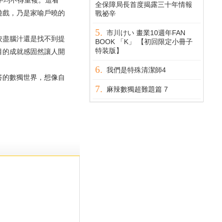
字均不得重複。這看
全保障局長首度揭露三十年情報
遊戲，乃是家喻戶曉的
戰祕辛
市川けい 畫業10週年FAN
盡腦汁還是找不到提
BOOK 「K」 【初回限定小冊子
特装版】
目的成就感固然讓人開
我們是特殊清潔師4
的數獨世界，想像自
麻辣數獨超難題篇 7