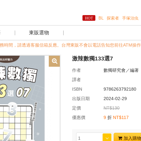
BL
探索者
手塚治虫
籍
東販選物
及非服務時間，請透過客服信箱反應。台灣東販不會以電話告知您前往ATM操作
激辣數獨133選7
作者
數獨研究會／編著
譯者
ISBN
9786263792180
出版日期
2024-02-29
定價
NT$130
優惠價
9
折
NT$117
加入購