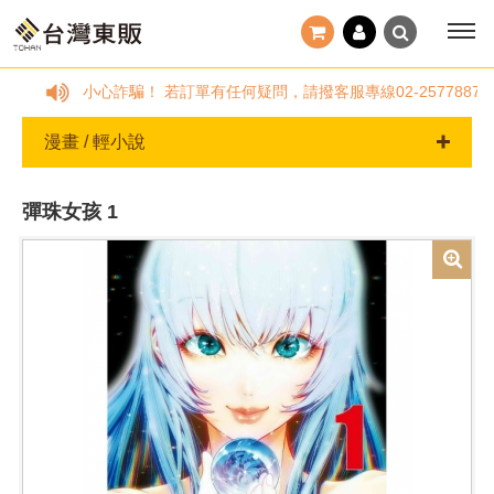
小心詐騙！ 若訂單有任何疑問，請撥客服專線02-257788
漫畫 / 輕小說
彈珠女孩 1