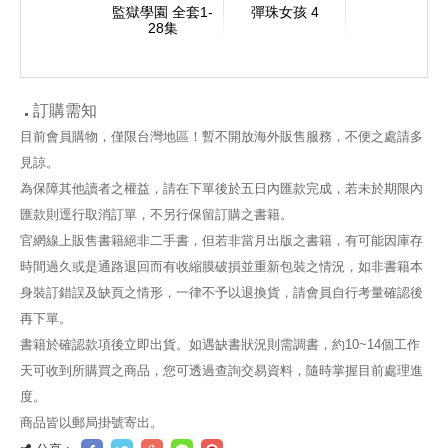
監獄學園 全套1-
彈珠女孩 4
28集
訂購需知
目前會員購物，僅限台灣地區！暫不開放海外販售服務，不便之處請多
見諒。
為保障其他讀者之權益，請在下單後於五日內匯款完成，若未於期限內
匯款則逕行取消訂單，不另行保留訂購之書籍。
官網線上販售書籍絕非二手書，但若非當月出版之書籍，有可能因庫存
時間過久或是通路退回而有收縮膜破損並重新包裝之情況，如非書籍本
身裝訂錯誤及缺頁之情形，一律不予以退換貨，請會員自行考量確認後
再下單。
書籍於確認款項後立即出貨。如遇缺書狀況則需調書，約10~14個工作
天可收到所購買之商品，您可透過查詢交易資料，隨時掌握目前處理進
度。
商品皆以郵局掛號寄出。