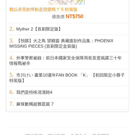
難以承受的悸動是戀愛嗎？ 5 特裝版
NT$750
優惠價
Myther 2【首刷限定版】
【預購】火之鳥 望鄉篇 典藏復刻作品集：PHOENIX
MISSING PIECES (首刷限定盒裝版)
外事警察祕錄：前日本國家安全保障局長首度揭露三十年
情報戰祕辛
市川けい 畫業10週年FAN BOOK 「K」 【初回限定小冊子
特装版】
我們是特殊清潔師4
麻辣數獨超難題篇 7