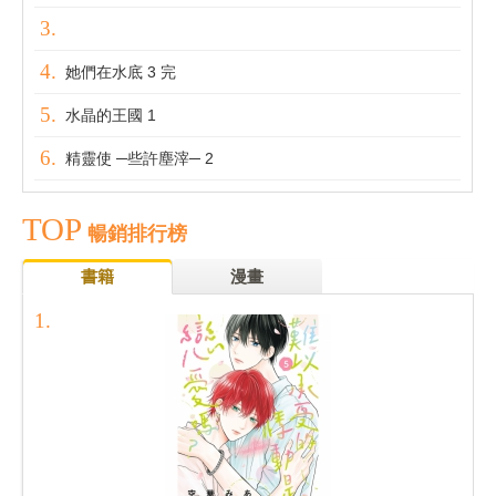
她們在水底 3 完
水晶的王國 1
精靈使 ─些許塵滓─ 2
TOP
暢銷排行榜
書籍
漫畫