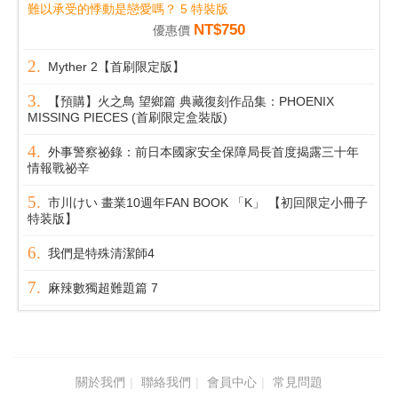
難以承受的悸動是戀愛嗎？ 5 特裝版
NT$750
優惠價
Myther 2【首刷限定版】
【預購】火之鳥 望鄉篇 典藏復刻作品集：PHOENIX
MISSING PIECES (首刷限定盒裝版)
外事警察祕錄：前日本國家安全保障局長首度揭露三十年
情報戰祕辛
市川けい 畫業10週年FAN BOOK 「K」 【初回限定小冊子
特装版】
我們是特殊清潔師4
麻辣數獨超難題篇 7
關於我們
聯絡我們
會員中心
常見問題