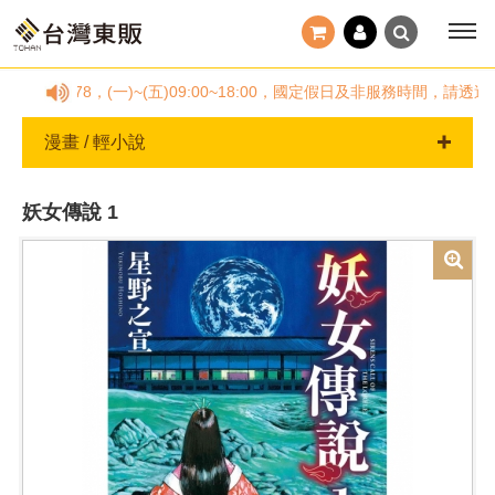
5778878，(一)~(五)09:00~18:00，國定假日及非服務時間
漫畫 / 輕小說
妖女傳說 1