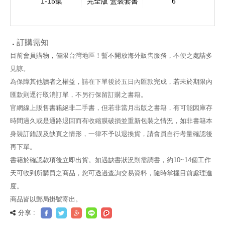
1-15集
完全版 盒裝套書
6
訂購需知
目前會員購物，僅限台灣地區！暫不開放海外販售服務，不便之處請多
見諒。
為保障其他讀者之權益，請在下單後於五日內匯款完成，若未於期限內
匯款則逕行取消訂單，不另行保留訂購之書籍。
官網線上販售書籍絕非二手書，但若非當月出版之書籍，有可能因庫存
時間過久或是通路退回而有收縮膜破損並重新包裝之情況，如非書籍本
身裝訂錯誤及缺頁之情形，一律不予以退換貨，請會員自行考量確認後
再下單。
書籍於確認款項後立即出貨。如遇缺書狀況則需調書，約10~14個工作
天可收到所購買之商品，您可透過查詢交易資料，隨時掌握目前處理進
度。
商品皆以郵局掛號寄出。
分享 :