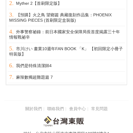
Myther 2【首刷限定版】
【預購】火之鳥 望鄉篇 典藏復刻作品集：PHOENIX
MISSING PIECES (首刷限定盒裝版)
外事警察祕錄：前日本國家安全保障局長首度揭露三十年
情報戰祕辛
市川けい 畫業10週年FAN BOOK 「K」 【初回限定小冊子
特装版】
我們是特殊清潔師4
麻辣數獨超難題篇 7
關於我們
聯絡我們
會員中心
常見問題