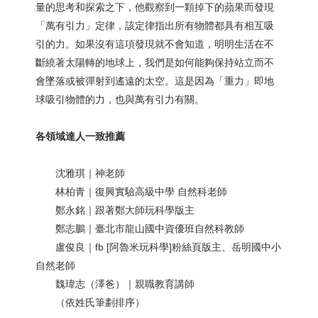
量的思考和探索之下，他觀察到一顆掉下的蘋果而發現
「萬有引力」定律，該定律指出所有物體都具有相互吸
引的力。如果沒有這項發現就不會知道，明明生活在不
斷繞著太陽轉的地球上，我們是如何能夠保持站立而不
會墜落或被彈射到遙遠的太空。這是因為「重力」即地
球吸引物體的力，也與萬有引力有關。
各領域達人一致推薦
沈雅琪｜神老師
林柏青｜復興實驗高級中學 自然科老師
鄭永銘｜跟著鄭大師玩科學版主
鄭志鵬｜臺北市龍山國中資優班自然科教師
盧俊良｜fb [阿魯米玩科學]粉絲頁版主、岳明國中小
自然老師
魏瑋志（澤爸）｜親職教育講師
（依姓氏筆劃排序）