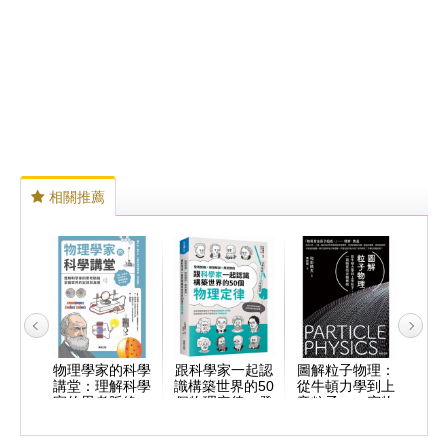
相關推薦
交流電
物理學家的科學
跟科學家一起認
圖解粒子物理：
為什
電添上
講堂：理解科學
識構築世界的50
從牛頓力學到上
切都
的翅膀
家的思考脈絡，
個物理定律：發
帝粒子，一窺物
超解
掌握世界的定律
現契機x原理解
質的究極樣貌
宇宙
與真理
說x應用實例