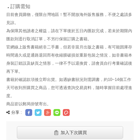
訂購需知
目前會員購物，僅限台灣地區！暫不開放海外販售服務，不便之處請多
見諒。
為保障其他讀者之權益，請在下單後於五日內匯款完成，若未於期限內
匯款則逕行取消訂單，不另行保留訂購之書籍。
官網線上販售書籍絕非二手書，但若非當月出版之書籍，有可能因庫存
時間過久或是通路退回而有收縮膜破損並重新包裝之情況，如非書籍本
身裝訂錯誤及缺頁之情形，一律不予以退換貨，請會員自行考量確認後
再下單。
書籍於確認款項後立即出貨。如遇缺書狀況則需調書，約10~14個工作
天可收到所購買之商品，您可透過查詢交易資料，隨時掌握目前處理進
度。
商品皆以郵局掛號寄出。
分享 :
加入下次購買