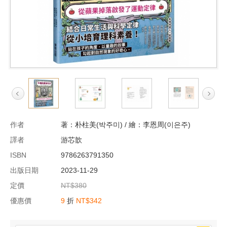
作者
著：朴柱美(박주미) / 繪：李恩周(이은주)
譯者
游芯歆
ISBN
9786263791350
出版日期
2023-11-29
定價
NT$380
優惠價
9
折
NT$342