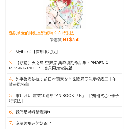
難以承受的悸動是戀愛嗎？ 5 特裝版
NT$750
優惠價
Myther 2【首刷限定版】
【預購】火之鳥 望鄉篇 典藏復刻作品集：PHOENIX
MISSING PIECES (首刷限定盒裝版)
外事警察祕錄：前日本國家安全保障局長首度揭露三十年
情報戰祕辛
市川けい 畫業10週年FAN BOOK 「K」 【初回限定小冊子
特装版】
我們是特殊清潔師4
麻辣數獨超難題篇 7