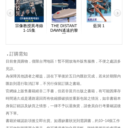
 OF
宗像教授異考錄
THE DISTANT
藍洞 1
妖
N
1-15集
DAWN遙遠的黎
滅獸之
明
訂購需知
目前會員購物，僅限台灣地區！暫不開放海外販售服務，不便之處請多
見諒。
為保障其他讀者之權益，請在下單後於五日內匯款完成，若未於期限內
匯款則逕行取消訂單，不另行保留訂購之書籍。
官網線上販售書籍絕非二手書，但若非當月出版之書籍，有可能因庫存
時間過久或是通路退回而有收縮膜破損並重新包裝之情況，如非書籍本
身裝訂錯誤及缺頁之情形，一律不予以退換貨，請會員自行考量確認後
再下單。
書籍於確認款項後立即出貨。如遇缺書狀況則需調書，約10~14個工作