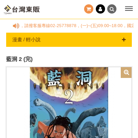
疑問，請撥客服專線02-25778878，(一)~(五)09:00~18:
漫畫 / 輕小說
藍洞 2 (完)