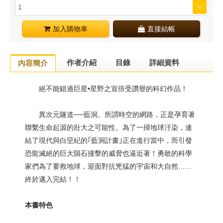
加入購物車
直接結帳
作者介紹
目錄
詳細資料
內容簡介
絕不能錯過巨星•星野之宣倍受讚譽的科幻作品！
異次元隧道──藍洞。所謂時空的網路，正是孕育著
聯繫生命起源的壯大之可能性。為了一掃地球汙染，連
結了現代與白堊紀的｢藍洞計畫｣正在進行當中，而引發
恐龍滅絕的巨大隕石撞擊的威脅也逼近著！勇敢的科學
家們為了要救地球，迎面對抗兇猛的宇宙和大自然……
終於邁入完結！！
本書特色