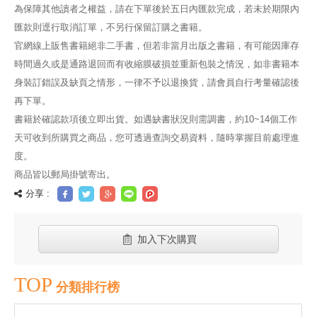
為保障其他讀者之權益，請在下單後於五日內匯款完成，若未於期限內
匯款則逕行取消訂單，不另行保留訂購之書籍。
官網線上販售書籍絕非二手書，但若非當月出版之書籍，有可能因庫存
時間過久或是通路退回而有收縮膜破損並重新包裝之情況，如非書籍本
身裝訂錯誤及缺頁之情形，一律不予以退換貨，請會員自行考量確認後
再下單。
書籍於確認款項後立即出貨。如遇缺書狀況則需調書，約10~14個工作
天可收到所購買之商品，您可透過查詢交易資料，隨時掌握目前處理進
度。
商品皆以郵局掛號寄出。
分享 :
加入下次購買
TOP
分類排行榜