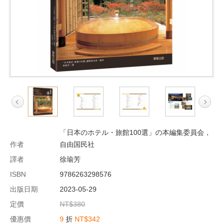
「日本のホテル・旅館100選」の本編集委員会，
作者
自由国民社
譯者
徐瑜芳
ISBN
9786263298576
出版日期
2023-05-29
定價
NT$380
優惠價
9
折
NT$342