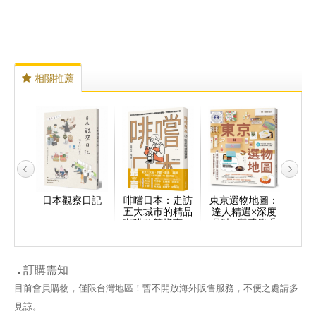
相關推薦
全攻
日本觀察日記
啡嚐日本：走訪
東京選物地圖：
日
勝x
五大城市的精品
達人精選×深度
略
花卉
咖啡散策指南，
品味×質感伴手
絕
體驗咖啡甜點、
禮，大滿足的必
空間選物的漫旅
買必吃情報！
享受
訂購需知
目前會員購物，僅限台灣地區！暫不開放海外販售服務，不便之處請多
見諒。