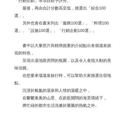
「行銷企劃」等項目給予評分。
最後，再由合計分數高至低，挑選出「綜合100
選」。
另外也會在書末列出「服務100選」、「料理100
選」、「設施100選」、「行銷企劃100選」。
書中以大量照片與精簡扼要的介紹點出各個溫泉旅
宿的特色，
呈現出湯池跟房間的氛圍，以及令人食指大動的美
味佳餚。
在想要來場溫泉旅行時，可以幫助大家挑選住宿地
點。
沉浸於氤氳的湯泉和人情的溫暖之中，
在鬱鬱蔥蔥的山景、在蔚藍開闊的海景環繞下，
將忙碌的都市生活洗滌於騰騰的熱氣之外。