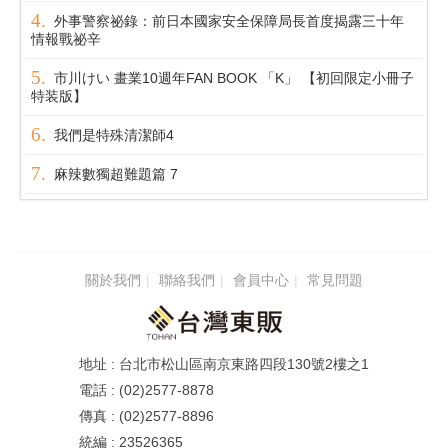
外事警察祕錄：前日本國家安全保障局長首度揭露三十年
情報戰祕辛
市川けい 畫業10週年FAN BOOK 「K」 【初回限定小冊子
特装版】
我們是特殊清潔師4
麻辣數獨超難題篇 7
關於我們
聯絡我們
會員中心
常見問題
台北市松山區南京東路四段130號2樓之1
(02)2577-8878
(02)2577-8896
23526365