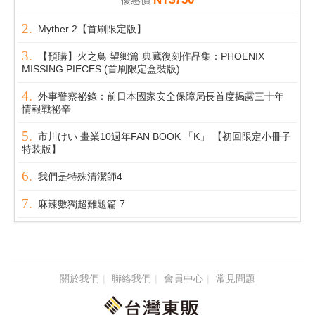
優惠價
Myther 2【首刷限定版】
【預購】火之鳥 望鄉篇 典藏復刻作品集：PHOENIX
MISSING PIECES (首刷限定盒裝版)
外事警察祕錄：前日本國家安全保障局長首度揭露三十年
情報戰祕辛
市川けい 畫業10週年FAN BOOK 「K」 【初回限定小冊子
特装版】
我們是特殊清潔師4
麻辣數獨超難題篇 7
關於我們
聯絡我們
會員中心
常見問題