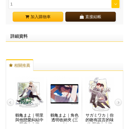
加入購物車
直接結帳
詳細資料
相關推薦
｜壓克
鶴亀まよ｜明里
鶴亀まよ｜角色
サガミワカ｜你
ため
涼一)
與他戀愛糾結中
透明收納夾 (三
的吻有謊言的味
的婚
壓克力立牌
上)
道 壓克力立牌