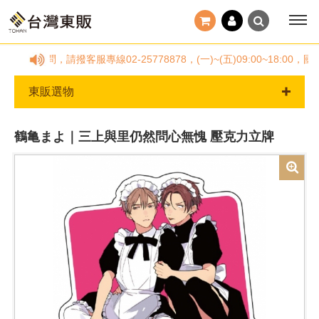
任何疑問，請撥客服專線02-25778878，(一)~(五)09:00~1
東販選物
鶴亀まよ｜三上與里仍然問心無愧 壓克力立牌