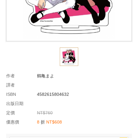
作者
鶴亀まよ
譯者
ISBN
4582615804632
出版日期
定價
NT$760
優惠價
8
折
NT$608