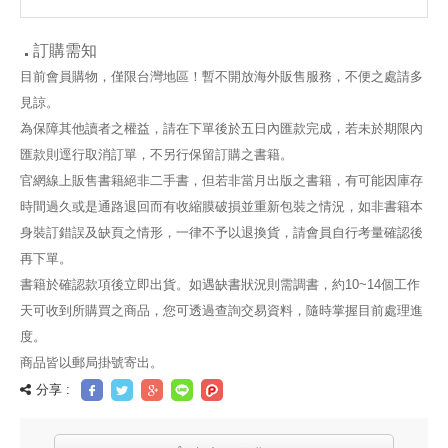
(02)
訂購需知
目前會員購物，僅限台灣地區！暫不開放海外販售服務，不便之處請多
見諒。
為保障其他讀者之權益，請在下單後於五日內匯款完成，若未於期限內
匯款則逕行取消訂單，不另行保留訂購之書籍。
官網線上販售書籍絕非二手書，但若非當月出版之書籍，有可能因庫存
時間過久或是通路退回而有收縮膜破損並重新包裝之情況，如非書籍本
身裝訂錯誤及缺頁之情形，一律不予以退換貨，請會員自行考量確認後
再下單。
書籍於確認款項後立即出貨。如遇缺書狀況則需調書，約10~14個工作
天可收到所購買之商品，您可透過查詢交易資料，隨時掌握目前處理進
度。
商品皆以郵局掛號寄出。
分享 :