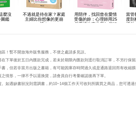
這麼沒
不過就是待在家？家庭
用陪伴，找回曾在愛情
當管
公圖鑑
主婦比你想像的更崩
受傷的妳：心理師用25
度剖
潰！
個愛情故事分享如何好
樣貌
好愛自己、做自己
長
地區！暫不開放海外販售服務，不便之處請多見諒。
請在下單後於五日內匯款完成，若未於期限內匯款則逕行取消訂單，不另行保留
手書，但若非當月出版之書籍，有可能因庫存時間過久或是通路退回而有收縮膜
頁之情形，一律不予以退換貨，請會員自行考量確認後再下單。
。如遇缺書狀況則需調書，約10~14個工作天可收到所購買之商品，您可透