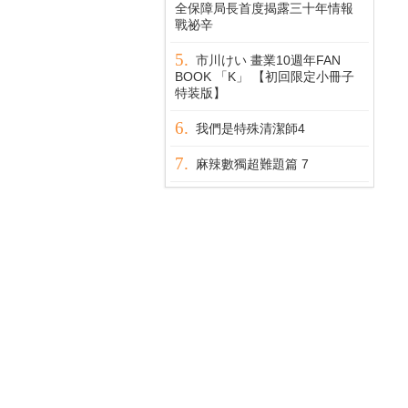
全保障局長首度揭露三十年情報
戰祕辛
市川けい 畫業10週年FAN
BOOK 「K」 【初回限定小冊子
特装版】
我們是特殊清潔師4
麻辣數獨超難題篇 7