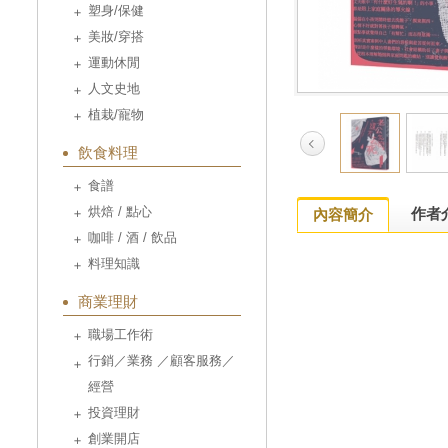
塑身/保健
美妝/穿搭
運動休閒
人文史地
植栽/寵物
飲食料理
食譜
烘焙 / 點心
作者
內容簡介
咖啡 / 酒 / 飲品
料理知識
商業理財
職場工作術
行銷／業務 ／顧客服務／
經營
投資理財
創業開店