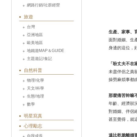
網路行銷/社群經營
旅遊
台灣
生產、家事、育兒
亞洲地區
面對婚姻、生產
歐美地區
身邊的這位，好
地鐵遊MAP＆GUIDE
主題遊記/食記
「盼丈夫不在家根
自然科普
未盡伴侶之責卻
操勞麻煩事都由妻
物理/化學
天文/科學
那麼痛苦幹嘛
生態/地理
年齡、經濟狀況、
數學
對婚姻、伴侶絕望
明星寫真
甚至覺得，就這
心理勵志
遠比乾脆離婚更
自我成長