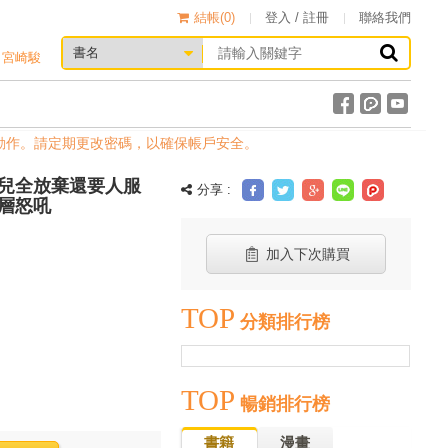
結帳(
0
)
登入 / 註冊
聯絡我們
宮崎駿
。請定期更改密碼，以確保帳戶安全。
兒全放棄還要人服
分享 :
層怒吼
加入下次購買
TOP
分類排行榜
TOP
暢銷排行榜
書籍
漫畫