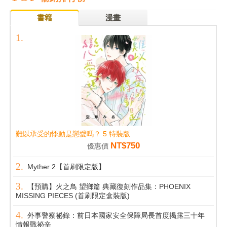
書籍
漫畫
難以承受的悸動是戀愛嗎？ 5 特裝版
NT$750
優惠價
Myther 2【首刷限定版】
【預購】火之鳥 望鄉篇 典藏復刻作品集：PHOENIX
MISSING PIECES (首刷限定盒裝版)
外事警察祕錄：前日本國家安全保障局長首度揭露三十年
情報戰祕辛