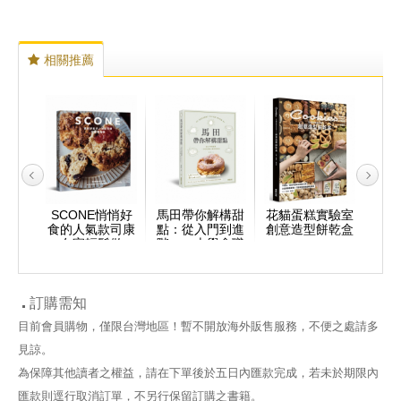
相關推薦
派人氣
SCONE悄悄好
馬田帶你解構甜
花貓蛋糕實驗室
氣炸
賣款食
食的人氣款司康
點：從入門到進
創意造型餅乾盒
甜點
 製作
在家輕鬆做
階，一本學會職
甜點
私，在
人級烘焙技法
學
出職人
包、
味
訂購需知
目前會員購物，僅限台灣地區！暫不開放海外販售服務，不便之處請多
見諒。
為保障其他讀者之權益，請在下單後於五日內匯款完成，若未於期限內
匯款則逕行取消訂單，不另行保留訂購之書籍。