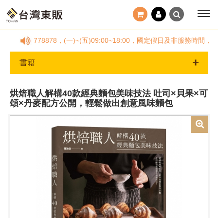
2-25778878，(一)~(五)09:00~18:00，國定假日及非服
書籍
烘焙職人解構40款經典麵包美味技法 吐司×貝果×可
頌×丹麥配方公開，輕鬆做出創意風味麵包