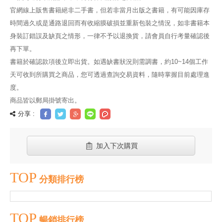
官網線上販售書籍絕非二手書，但若非當月出版之書籍，有可能因庫存
時間過久或是通路退回而有收縮膜破損並重新包裝之情況，如非書籍本
身裝訂錯誤及缺頁之情形，一律不予以退換貨，請會員自行考量確認後
再下單。
書籍於確認款項後立即出貨。如遇缺書狀況則需調書，約10~14個工作
天可收到所購買之商品，您可透過查詢交易資料，隨時掌握目前處理進
度。
商品皆以郵局掛號寄出。
分享 :
加入下次購買
TOP
分類排行榜
TOP
暢銷排行榜