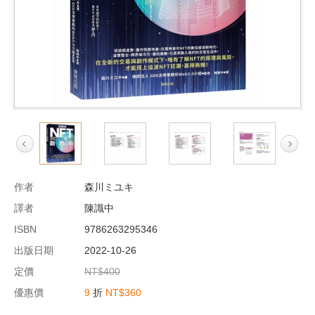
作者
森川ミユキ
譯者
陳識中
ISBN
9786263295346
出版日期
2022-10-26
定價
NT$400
優惠價
9
折
NT$360