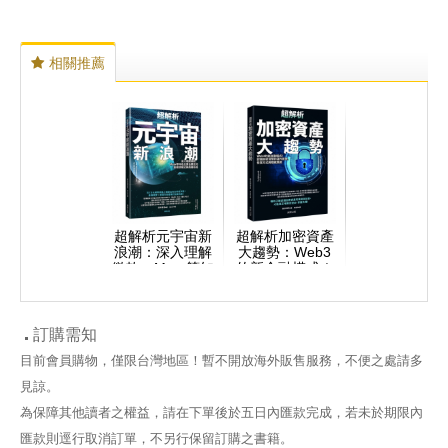
相關推薦
超解析元宇宙新
超解析加密資產
浪潮：深入理解
大趨勢：Web3
微軟、Meta等知
的新金融模式！
名企業也關注的
認識加密貨幣的
新經濟模式與商
運作原理、投資
機布局
方式與隱藏風險
訂購需知
目前會員購物，僅限台灣地區！暫不開放海外販售服務，不便之處請多
見諒。
為保障其他讀者之權益，請在下單後於五日內匯款完成，若未於期限內
匯款則逕行取消訂單，不另行保留訂購之書籍。