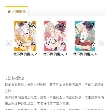
相關推薦
人 5
做不到的兩人 2
做不到的兩人 3
做不到的兩人 4
做不
訂購需知
目前會員購物，僅限台灣地區！暫不開放海外販售服務，不便之處請多
見諒。
為保障其他讀者之權益，請在下單後於五日內匯款完成，若未於期限內
匯款則逕行取消訂單，不另行保留訂購之書籍。