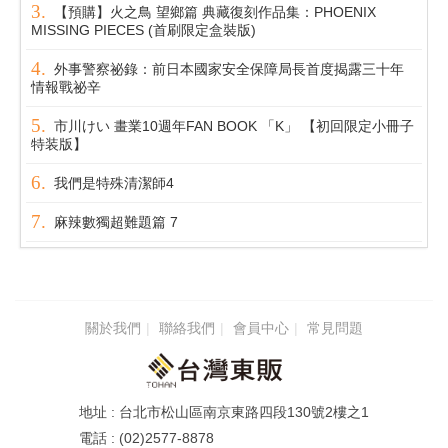
【預購】火之鳥 望鄉篇 典藏復刻作品集：PHOENIX
MISSING PIECES (首刷限定盒裝版)
外事警察祕錄：前日本國家安全保障局長首度揭露三十年
情報戰祕辛
市川けい 畫業10週年FAN BOOK 「K」 【初回限定小冊子
特装版】
我們是特殊清潔師4
麻辣數獨超難題篇 7
關於我們
聯絡我們
會員中心
常見問題
台北市松山區南京東路四段130號2樓之1
(02)2577-8878