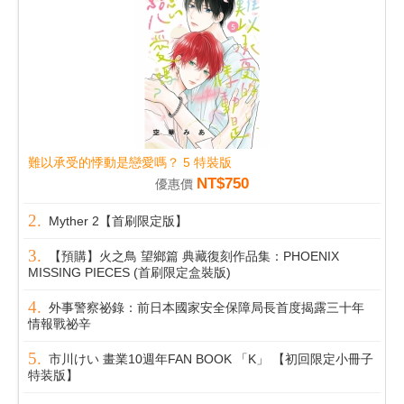
難以承受的悸動是戀愛嗎？ 5 特裝版
NT$750
優惠價
Myther 2【首刷限定版】
【預購】火之鳥 望鄉篇 典藏復刻作品集：PHOENIX
MISSING PIECES (首刷限定盒裝版)
外事警察祕錄：前日本國家安全保障局長首度揭露三十年
情報戰祕辛
市川けい 畫業10週年FAN BOOK 「K」 【初回限定小冊子
特装版】