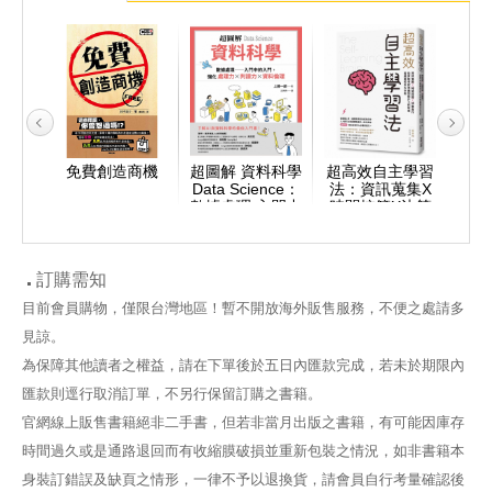
經濟學
免費創造商機
超圖解 資料科學
超高效自主學習
完全
零基礎
Data Science：
法：資訊蒐集X
超入
0個經
數據處理 入門中
時間控管X決策
也不
概念教
的入門，強化處
實行，從資格考
濟學
業世界
理力&判讀力×資
試準備到提升工
你看
作
料倫理
作效率皆適用的
五大守則
訂購需知
目前會員購物，僅限台灣地區！暫不開放海外販售服務，不便之處請多
見諒。
為保障其他讀者之權益，請在下單後於五日內匯款完成，若未於期限內
匯款則逕行取消訂單，不另行保留訂購之書籍。
官網線上販售書籍絕非二手書，但若非當月出版之書籍，有可能因庫存
時間過久或是通路退回而有收縮膜破損並重新包裝之情況，如非書籍本
身裝訂錯誤及缺頁之情形，一律不予以退換貨，請會員自行考量確認後