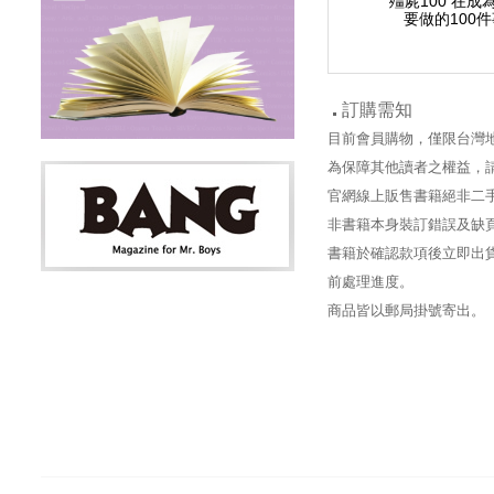
殭屍100～在成為殭屍前
殭屍100～在成為殭屍前
殭屍100 在成
要做的100件事～ 5
要做的100件事～ 6
要做的100件
訂購需知
目前會員購物，僅限台灣
為保障其他讀者之權益，
官網線上販售書籍絕非二
非書籍本身裝訂錯誤及缺
書籍於確認款項後立即出貨
前處理進度。
商品皆以郵局掛號寄出。