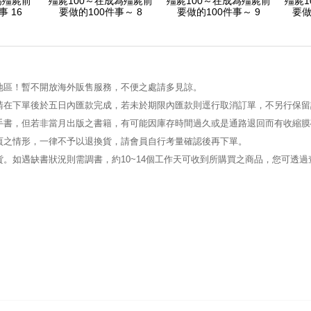
為殭屍前
殭屍100～在成為殭屍前
殭屍100～在成為殭屍前
殭屍1
事 16
要做的100件事～ 8
要做的100件事～ 9
要做
地區！暫不開放海外販售服務，不便之處請多見諒。
請在下單後於五日內匯款完成，若未於期限內匯款則逕行取消訂單，不另行保留
手書，但若非當月出版之書籍，有可能因庫存時間過久或是通路退回而有收縮膜
頁之情形，一律不予以退換貨，請會員自行考量確認後再下單。
。如遇缺書狀況則需調書，約10~14個工作天可收到所購買之商品，您可透