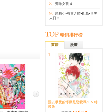
彈珠女孩 4
莉莉亞•有喜之時•即為•世界
末日 2
TOP
暢銷排行榜
書籍
漫畫
難以承受的悸動是戀愛嗎？ 5 特
裝版