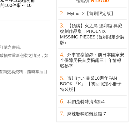
NT$750
優惠價
00～在成為殭屍前
殭屍100～在成為殭屍前
殭屍100～在成為殭屍
的100件事～ 10
要做的100件事～ 1
要做的100件事～ 11
Myther 2【首刷限定版】
【預購】火之鳥 望鄉篇 典藏
復刻作品集：PHOENIX
MISSING PIECES (首刷限定盒裝
版)
訂購之書籍。
外事警察祕錄：前日本國家安
破損並重新包裝之情況，如
全保障局長首度揭露三十年情報
戰祕辛
過查詢交易資料，隨時掌握目
市川けい 畫業10週年FAN
BOOK 「K」 【初回限定小冊子
特装版】
我們是特殊清潔師4
麻辣數獨超難題篇 7