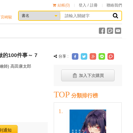
結帳(
0
)
登入 / 註冊
聯絡我們
宮崎駿
的100件事～ 7
分享 :
(繪師) 高田康太郎
加入下次購買
TOP
分類排行榜
到通知