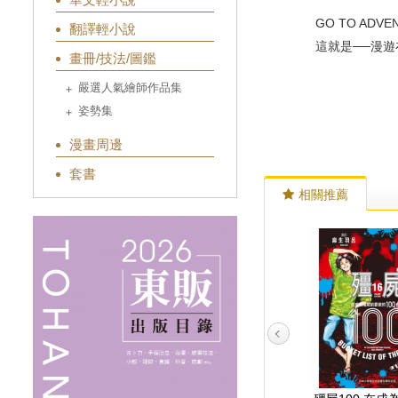
GO TO ADVEN
翻譯輕小說
這就是──漫遊在
畫冊/技法/圖鑑
嚴選人氣繪師作品集
姿勢集
漫畫周邊
套書
相關推薦