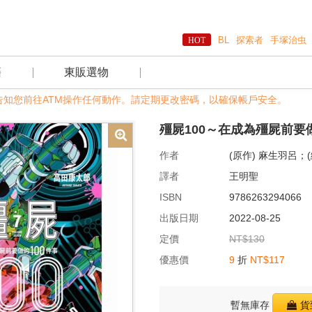
BL
探索者
手塚治虫
籍
東販選物
告知您前往ATM操作任何動作。請定期更改密碼，以確保帳戶安全。
殭屍100～在成為殭屍前要做
作者
(原作) 麻生羽呂；
譯者
王明聖
ISBN
9786263294066
出版日期
2022-08-25
定價
NT$130
優惠價
9
折
NT$117
暫無庫存
貨