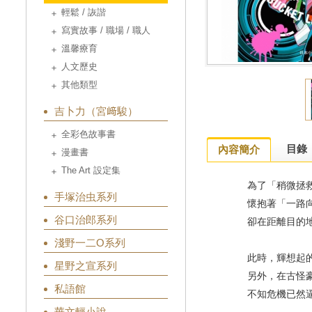
輕鬆 / 詼諧
寫實故事 / 職場 / 職人
溫馨療育
人文歷史
其他類型
吉卜力（宮﨑駿）
全彩色故事書
目錄
內容簡介
漫畫書
The Art 設定集
為了「稍微拯救
手塚治虫系列
懷抱著「一路向
谷口治郎系列
卻在距離目的地2
淺野一二O系列
此時，輝想起的願
星野之宣系列
另外，在古怪豪
私語館
不知危機已然逼近
華文輕小說