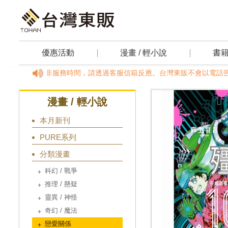
優惠活動
漫畫 / 輕小說
書
18:00，國定假日及非服務時間，請透過客服信箱反應。台灣東販不會以電話
漫畫 / 輕小說
本月新刊
PURE系列
分類漫畫
科幻 / 戰爭
推理 / 懸疑
靈異 / 神怪
奇幻 / 魔法
戀愛關係