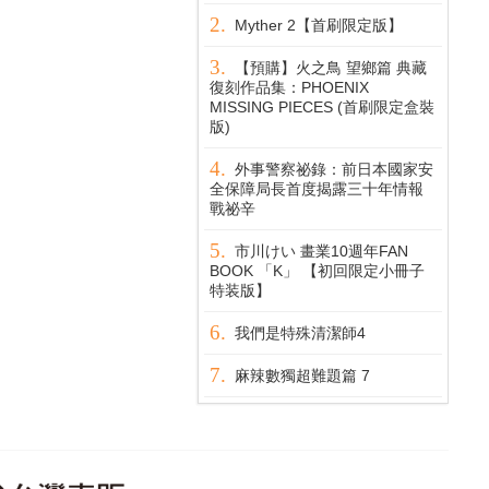
Myther 2【首刷限定版】
【預購】火之鳥 望鄉篇 典藏
復刻作品集：PHOENIX
MISSING PIECES (首刷限定盒裝
版)
外事警察祕錄：前日本國家安
全保障局長首度揭露三十年情報
戰祕辛
市川けい 畫業10週年FAN
BOOK 「K」 【初回限定小冊子
特装版】
我們是特殊清潔師4
麻辣數獨超難題篇 7