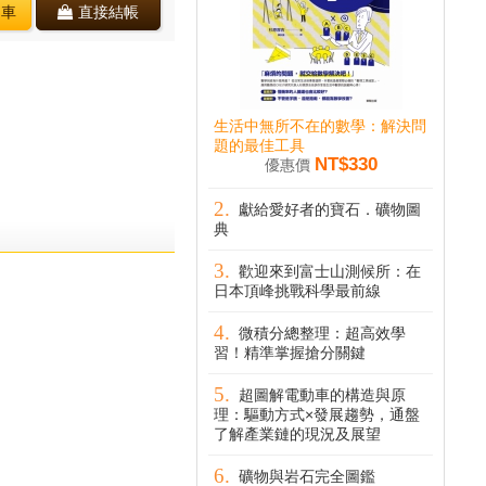
物車
直接結帳
生活中無所不在的數學：解決問
題的最佳工具
NT$330
優惠價
獻給愛好者的寶石．礦物圖
典
歡迎來到富士山測候所：在
日本頂峰挑戰科學最前線
微積分總整理：超高效學
習！精準掌握搶分關鍵
超圖解電動車的構造與原
理：驅動方式×發展趨勢，通盤
了解產業鏈的現況及展望
礦物與岩石完全圖鑑