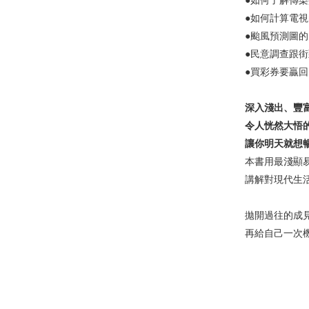
●如何了解傳染
●如何計算電視
●颱風預測圖的
●民意調查跟街
●買彩券要贏回
深入淺出、豐富
令人恍然大悟的
讓你明天就想暢聊
本書用最淺顯易
講解對現代生活
拋開過往的成見
再給自己一次機