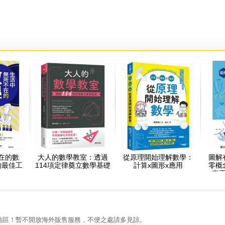
在的數
大人的數學教室：透過
從原理開始理解數學：
圖解
的最佳工
114項定律奠立數學基礎
計算x圖形x應用
零概
真
地區！暫不開放海外販售服務，不便之處請多見諒。