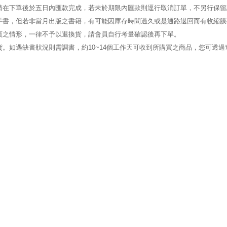
請在下單後於五日內匯款完成，若未於期限內匯款則逕行取消訂單，不另行保留
手書，但若非當月出版之書籍，有可能因庫存時間過久或是通路退回而有收縮膜
頁之情形，一律不予以退換貨，請會員自行考量確認後再下單。
。如遇缺書狀況則需調書，約10~14個工作天可收到所購買之商品，您可透