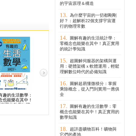
的宇宙原理＆構造
為什麼宇宙的一切都剛剛
好？：超解析22個支撐宇宙運
行的物理常數
圖解有趣的生活統計學：
零概念也能樂在其中！真正實用
的統計學知識
超圖解伺服器的架構與運
用：硬體架構ｘ軟體運用，輕鬆
理解數位時代的必備知識
圖解超易懂微積分：掌握
乘除概念，從入門到實用一應俱
全
有趣的生活數學：
重點整理、快速複習！
生活中無所不在的數
念也能樂在其中！
國中資優數學王一本制
學：解決問題的最佳工
正實用的數學知識
霸
具
圖解有趣的生活數學：零
概念也能樂在其中！真正實用的
數學知識
超詳盡礦物百科！礦物與
它們的產地