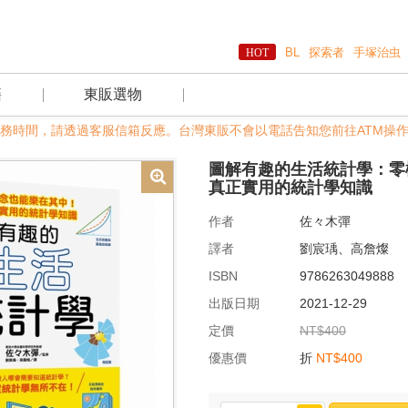
BL
探索者
手塚治虫
籍
東販選物
及非服務時間，請透過客服信箱反應。台灣東販不會以電話告知您前往ATM操作任
圖解有趣的生活統計學：零
真正實用的統計學知識
作者
佐々木彈
譯者
劉宸瑀、高詹燦
ISBN
9786263049888
出版日期
2021-12-29
定價
NT$400
優惠價
折
NT$400