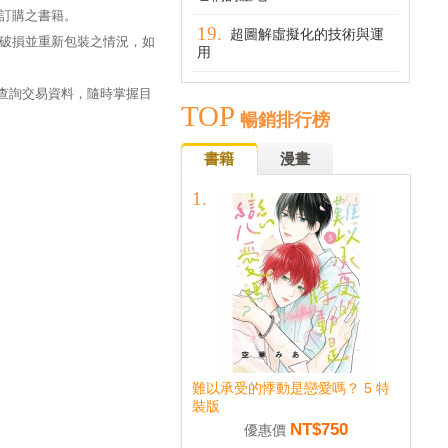
訂購之書籍。
超圖解虛擬化的技術與運
破損並重新包裝之情況，如
用
過查詢交易資料，隨時掌握目
TOP
暢銷排行榜
書籍
漫畫
難以承受的悸動是戀愛嗎？ 5 特
裝版
NT$750
優惠價