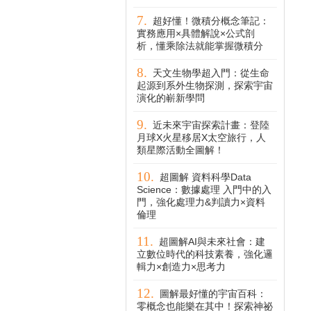
超好懂！微積分概念筆記：
實務應用×具體解說×公式剖
析，懂乘除法就能掌握微積分
天文生物學超入門：從生命
起源到系外生物探測，探索宇宙
演化的嶄新學問
近未來宇宙探索計畫：登陸
月球X火星移居X太空旅行，人
類星際活動全圖解！
超圖解 資料科學Data
Science：數據處理 入門中的入
門，強化處理力&判讀力×資料
倫理
超圖解AI與未來社會：建
立數位時代的科技素養，強化邏
輯力×創造力×思考力
圖解最好懂的宇宙百科：
零概念也能樂在其中！探索神祕