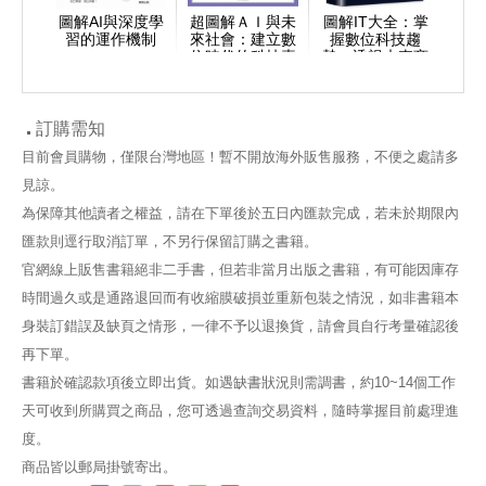
圖解AI與深度學
超圖解ＡＩ與未
圖解IT大全：掌
習的運作機制
來社會：建立數
握數位科技趨
位時代的科技素
勢，透視未來商
養，強化邏輯力
業模式的148個
×創造力×思考力
關鍵
訂購需知
目前會員購物，僅限台灣地區！暫不開放海外販售服務，不便之處請多
見諒。
為保障其他讀者之權益，請在下單後於五日內匯款完成，若未於期限內
匯款則逕行取消訂單，不另行保留訂購之書籍。
官網線上販售書籍絕非二手書，但若非當月出版之書籍，有可能因庫存
時間過久或是通路退回而有收縮膜破損並重新包裝之情況，如非書籍本
身裝訂錯誤及缺頁之情形，一律不予以退換貨，請會員自行考量確認後
再下單。
書籍於確認款項後立即出貨。如遇缺書狀況則需調書，約10~14個工作
天可收到所購買之商品，您可透過查詢交易資料，隨時掌握目前處理進
度。
商品皆以郵局掛號寄出。