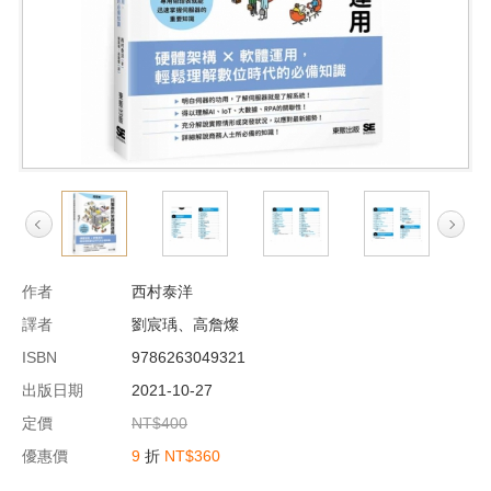
作者
西村泰洋
譯者
劉宸瑀、高詹燦
ISBN
9786263049321
出版日期
2021-10-27
定價
NT$400
優惠價
9
折
NT$360