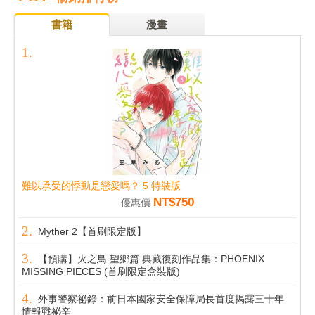
書籍
漫畫
難以承受的悸動是戀愛嗎？ 5 特裝版
NT$750
優惠價
Myther 2【首刷限定版】
【預購】火之鳥 望鄉篇 典藏復刻作品集：PHOENIX
MISSING PIECES (首刷限定盒裝版)
外事警察祕錄：前日本國家安全保障局長首度揭露三十年
情報戰祕辛