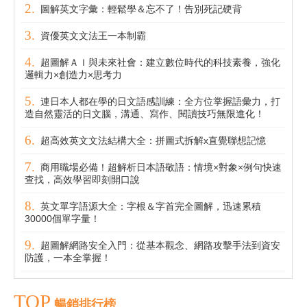
圖解英文字彙：輕鬆學＆忘不了！告別死記硬背
資優英文文法王一本制霸
超圖解ＡＩ與未來社會：建立數位時代的科技素養，強化
邏輯力×創造力×思考力
連日本人都在學的日文語感訓練：全方位掌握語彙力，打
造自然靈活的日文腦，溝通、寫作、閱讀技巧無限進化！
超高效英文文法結構大全：拼圖式拆解x直覺聯想記憶
商用職場必備！超解析日本語敬語：情境×對象×例句快速
查找，高效學習即刻開口說
英文單字語源大全：字根＆字首完全圖解，迅速累積
30000個單字量！
超圖解網路安全入門：從基本觀念、網路攻擊手法到資安
防護，一本全掌握！
TOP
暢銷排行榜