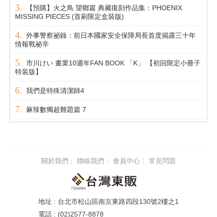
【預購】火之鳥 望鄉篇 典藏復刻作品集：PHOENIX
MISSING PIECES (首刷限定盒裝版)
外事警察祕錄：前日本國家安全保障局長首度揭露三十年
情報戰祕辛
市川けい 畫業10週年FAN BOOK 「K」 【初回限定小冊子
特装版】
我們是特殊清潔師4
麻辣數獨超難題篇 7
關於我們
聯絡我們
會員中心
常見問題
台北市松山區南京東路四段130號2樓之1
(02)2577-8878