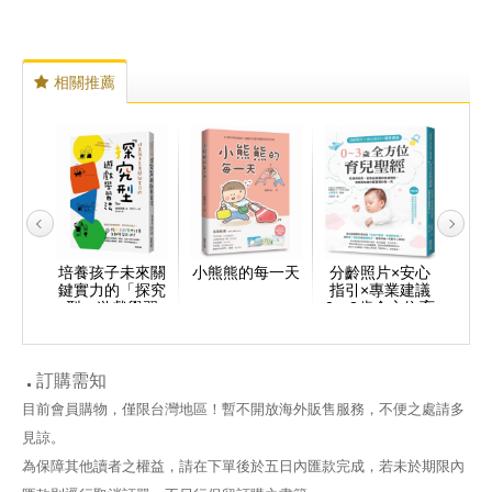
相關推薦
強調！
培養孩子未來關
小熊熊的每一天
分齡照片×安心
這樣
只贏在
鍵實力的「探究
指引×專業建議
毒：
「非認
型」遊戲學習
0〜3歲全方位育
詳解
素養教
法：自主能力大
兒聖經：從成長
也
增！原來學習這
發育、副食品製
麼好玩！
備到疾病預防，
用專業知識守護
訂購需知
寶寶的每一天
目前會員購物，僅限台灣地區！暫不開放海外販售服務，不便之處請多
見諒。
為保障其他讀者之權益，請在下單後於五日內匯款完成，若未於期限內