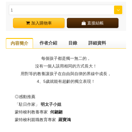
加入購物車
直接結帳
作者介紹
目錄
詳細資料
內容簡介
每個孩子都是獨一無二的，
沒有一個人該用相同的方式長大！
用對等的教養讓孩子在自由與自律的界線中成長，
4、5歲就能有超齡的獨立表現！
◎感動推薦
「駐日作家」
明太子小姐
蒙特梭利教養專家
何翩翩
蒙特梭利親職教育專家
羅寶鴻