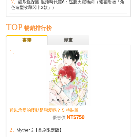
貓爪怪探團‧混沌時代篇6：逃脫天羅地網（隨書附贈「角
色造型收藏閃卡2款」）
TOP
暢銷排行榜
書籍
漫畫
難以承受的悸動是戀愛嗎？ 5 特裝版
NT$750
優惠價
Myther 2【首刷限定版】