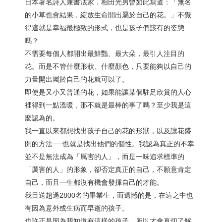
日本著名詩人兼書法家．相田光男曾如此寫道：「無名
的小草也會結果，綻放生命開出屬於自己的花。」不覺
得這就是幸福最極致的形式，也是孩子們該有的姿態
嗎？
不需要每個人都開出最鮮豔、最大朵，最引人注目的
花。而是不管什麼形狀、什麼顏色，只要能夠以自己的
力量開出屬於自己的花就可以了。
即使是又小又普通的花，如果能讓某個駐足欣賞的人心
裡得到一點溫暖，那不就是最棒的事了嗎？至少我是這
麼認為的。
我一直以來都想找出孩子自己的花的形狀，以及讓花盛
開的方法──也就是找出他們的個性。我認為真正的不幸
並不是無法成為「厲害的人」，而是一味追求標準的
「厲害的人」的形象，卻否定真正的自己，不願意肯定
自己，而且一生都沒有機會發揮自己的才能。
我目送超過2800名的畢業生，而遺憾的是，在這之中也
有因為意外或生病而早逝的孩子。
也許正是因為我知道有這樣的孩子，所以才會真切了解