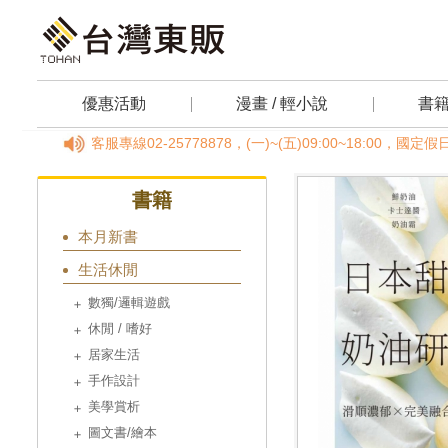
優惠活動
漫畫 / 輕小說
書
請撥客服專線02-25778878，(一)~(五)09:00~18:00，
書籍
本月新書
生活休閒
數獨/邏輯遊戲
休閒 / 嗜好
居家生活
手作設計
美學賞析
圖文書/繪本