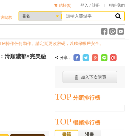
結帳(
0
)
登入 / 註冊
聯絡我們
宮崎駿
M操作任何動作。請定期更改密碼，以確保帳戶安全。
：滑順濃郁×完美融
分享 :
加入下次購買
TOP
分類排行榜
TOP
暢銷排行榜
書籍
漫畫