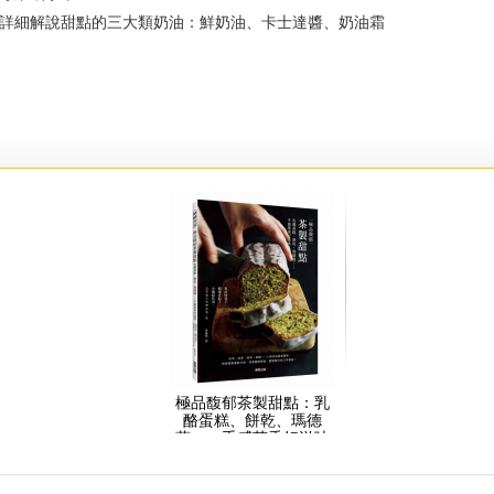
細解說甜點的三大類奶油：鮮奶油、卡士達醬、奶油霜
極品馥郁茶製甜點：乳
酪蛋糕、餅乾、瑪德
蓮……手感茶香好滋味