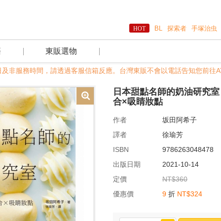
BL
探索者
手塚治虫
籍
東販選物
國定假日及非服務時間，請透過客服信箱反應。台灣東販不會以電話告知您前往AT
日本甜點名師的奶油研究室
合×吸睛妝點
作者
坂田阿希子
譯者
徐瑜芳
ISBN
9786263048478
出版日期
2021-10-14
定價
NT$360
優惠價
9
折
NT$324