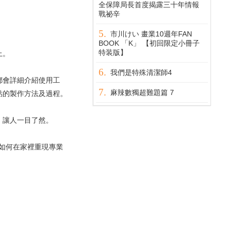
全保障局長首度揭露三十年情報
戰祕辛
市川けい 畫業10週年FAN
BOOK 「K」 【初回限定小冊子
特装版】
上。
我們是特殊清潔師4
都會詳細介紹使用工
麻辣數獨超難題篇 7
點的製作方法及過程。
，讓人一目了然。
如何在家裡重現專業