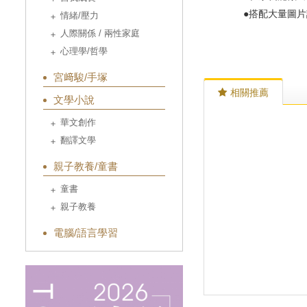
●搭配大量圖片詳
情緒/壓力
人際關係 / 兩性家庭
心理學/哲學
宮﨑駿/手塚
相關推薦
文學小說
華文創作
翻譯文學
親子教養/童書
童書
親子教養
電腦/語言學習