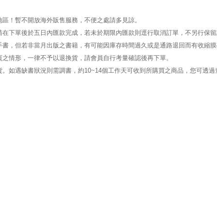
地區！暫不開放海外販售服務，不便之處請多見諒。
請在下單後於五日內匯款完成，若未於期限內匯款則逕行取消訂單，不另行保留
手書，但若非當月出版之書籍，有可能因庫存時間過久或是通路退回而有收縮膜
頁之情形，一律不予以退換貨，請會員自行考量確認後再下單。
。如遇缺書狀況則需調書，約10~14個工作天可收到所購買之商品，您可透