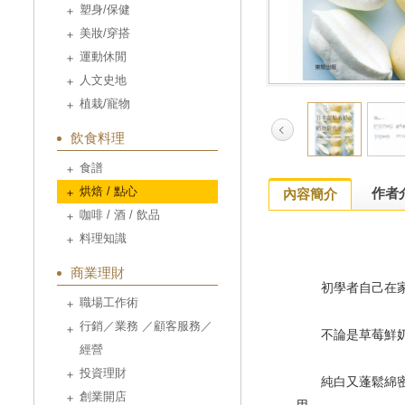
塑身/保健
美妝/穿搭
運動休閒
人文史地
植栽/寵物
飲食料理
食譜
烘焙 / 點心
作者
內容簡介
咖啡 / 酒 / 飲品
料理知識
商業理財
初學者自己在家做
職場工作術
行銷／業務 ／顧客服務／
不論是草莓鮮奶油
經營
投資理財
純白又蓬鬆綿密的
創業開店