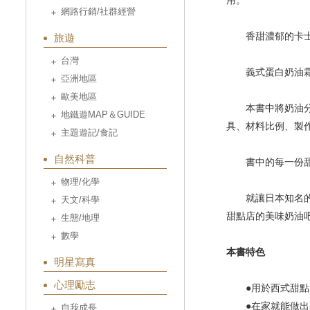
用。
網路行銷/社群經營
香甜濃郁的卡士達
旅遊
台灣
義式蛋白奶油霜跟
亞洲地區
歐美地區
本書中將奶油分為
地鐵遊MAP＆GUIDE
具、材料比例、製
主題遊記/食記
自然科普
書中的每一份甜點
物理/化學
就讓日本知名的家
天文/科學
甜點店的美味奶油
生態/地理
數學
本書特色
明星寫真
心理勵志
●用於西式甜點的
●在家就能做出
自我成長