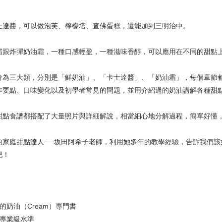
醬，可以做泡芙、檸檬塔、查佛蛋糕，還能加到三明治中。
炸彈奶油霜，一種口感輕盈，一種滋味香醇，可以應用在不同的甜點
三大類，分別是「鮮奶油」、「卡士達醬」、「奶油霜」，每個章節
作要點、口味變化以及初學者常見的問題，並用介紹過的奶油講解各種甜
食譜都搭配了大量照片與詳細解說，相當細心地分解過程，簡單好懂
庭甜點達人──坂田阿希子老師，利用她多年的教學經驗，告訴我們該
吧！
奶油（Cream）專門書
專業級水準