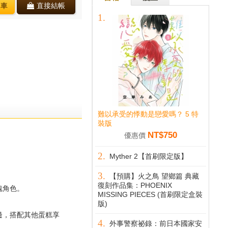
物車
直接結帳
難以承受的悸動是戀愛嗎？ 5 特
裝版
NT$750
優惠價
Myther 2【首刷限定版】
【預購】火之鳥 望鄉篇 典藏
復刻作品集：PHOENIX
魂角色。
MISSING PIECES (首刷限定盒裝
版)
邊，搭配其他蛋糕享
外事警察祕錄：前日本國家安