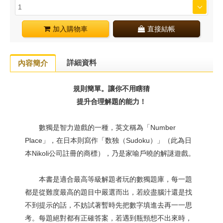
加入購物車
直接結帳
詳細資料
內容簡介
規則簡單。讓你不用瞎猜
提升合理解題的能力！
數獨是智力遊戲的一種，英文稱為「Number
Place」，在日本則寫作「数独（Sudoku）」（此為日
本Nikoli公司註冊的商標），乃是家喻戶曉的解謎遊戲。
本書是適合最高等級解題者玩的數獨題庫，每一題
都是從難度最高的題目中嚴選而出，若絞盡腦汁還是找
不到提示的話，不妨試著暫時先把數字填進去再一一思
考。每題絕對都有正確答案，若遇到瓶頸想不出來時，