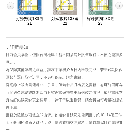
33選
好辣數獨133選
好辣數獨133選
好辣數獨133選
好辣
21
22
23
訂購需知
目前會員購物，僅限台灣地區！暫不開放海外販售服務，不便之處請多
見諒。
為保障其他讀者之權益，請在下單後於五日內匯款完成，若未於期限內
匯款則逕行取消訂單，不另行保留訂購之書籍。
官網線上販售書籍絕非二手書，但若非當月出版之書籍，有可能因庫存
時間過久或是通路退回而有收縮膜破損並重新包裝之情況，如非書籍本
身裝訂錯誤及缺頁之情形，一律不予以退換貨，請會員自行考量確認後
再下單。
書籍於確認款項後立即出貨。如遇缺書狀況則需調書，約10~14個工作
天可收到所購買之商品，您可透過查詢交易資料，隨時掌握目前處理進