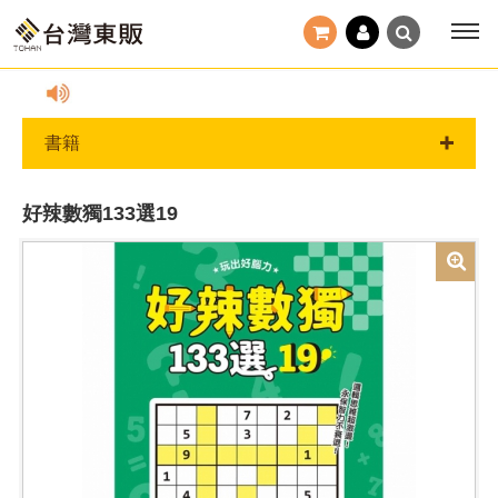
安全。
書籍
好辣數獨133選19