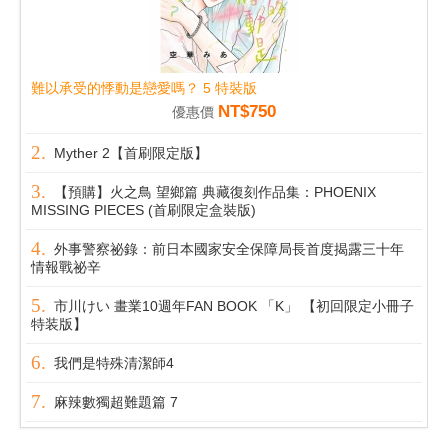
難以承受的悸動是戀愛嗎？ 5 特裝版
NT$750
優惠價
Myther 2【首刷限定版】
【預購】火之鳥 望鄉篇 典藏復刻作品集：PHOENIX
MISSING PIECES (首刷限定盒裝版)
外事警察祕錄：前日本國家安全保障局長首度揭露三十年
情報戰祕辛
市川けい 畫業10週年FAN BOOK 「K」 【初回限定小冊子
特装版】
我們是特殊清潔師4
麻辣數獨超難題篇 7