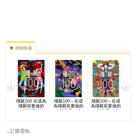
相關推薦
～在成
殭屍100 在成為
殭屍100～在成
殭屍100～在成
殭屍
要做的
殭屍前要做的
為殭屍前要做的
為殭屍前要做的
為殭
 7
100件事 16
100件事～ 8
100件事～ 9
1
訂購需知