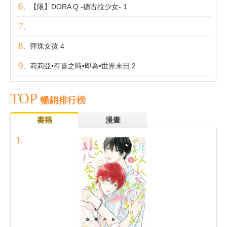
【限】DORA Q -德古拉少女- 1
彈珠女孩 4
莉莉亞•有喜之時•即為•世界末日 2
TOP
暢銷排行榜
書籍
漫畫