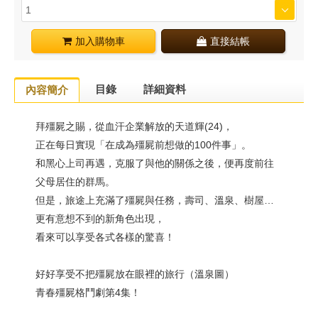
加入購物車
直接結帳
目錄
詳細資料
內容簡介
拜殭屍之賜，從血汗企業解放的天道輝(24)，
正在每日實現「在成為殭屍前想做的100件事」。
和黑心上司再遇，克服了與他的關係之後，便再度前往
父母居住的群馬。
但是，旅途上充滿了殭屍與任務，壽司、溫泉、樹屋…
更有意想不到的新角色出現，
看來可以享受各式各樣的驚喜！
好好享受不把殭屍放在眼裡的旅行（溫泉圖）
青春殭屍格鬥劇第4集！