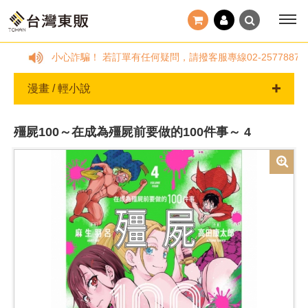
小心詐騙！ 若訂單有任何疑問，請撥客服專線02-257788
漫畫 / 輕小說
殭屍100～在成為殭屍前要做的100件事～ 4