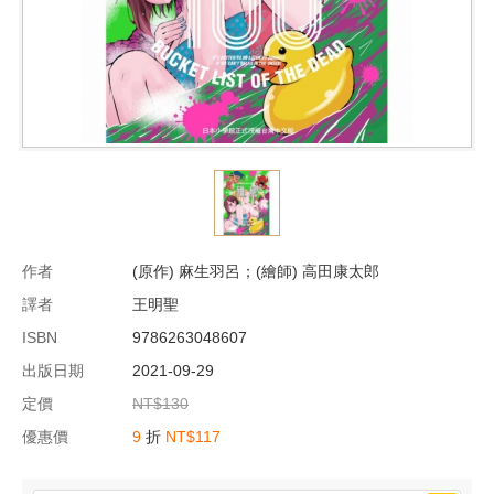
作者
(原作) 麻生羽呂；(繪師) 高田康太郎
譯者
王明聖
ISBN
9786263048607
出版日期
2021-09-29
定價
NT$130
優惠價
9
折
NT$117