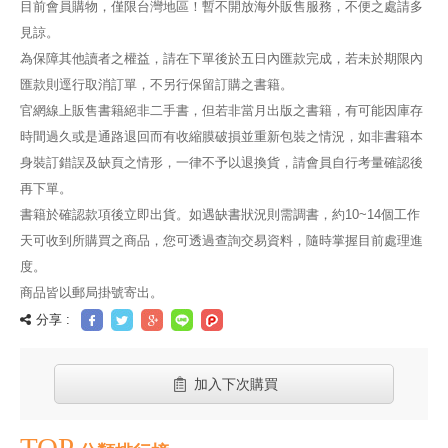
目前會員購物，僅限台灣地區！暫不開放海外販售服務，不便之處請多
見諒。
為保障其他讀者之權益，請在下單後於五日內匯款完成，若未於期限內
匯款則逕行取消訂單，不另行保留訂購之書籍。
官網線上販售書籍絕非二手書，但若非當月出版之書籍，有可能因庫存
時間過久或是通路退回而有收縮膜破損並重新包裝之情況，如非書籍本
身裝訂錯誤及缺頁之情形，一律不予以退換貨，請會員自行考量確認後
再下單。
書籍於確認款項後立即出貨。如遇缺書狀況則需調書，約10~14個工作
天可收到所購買之商品，您可透過查詢交易資料，隨時掌握目前處理進
度。
商品皆以郵局掛號寄出。
分享 :
加入下次購買