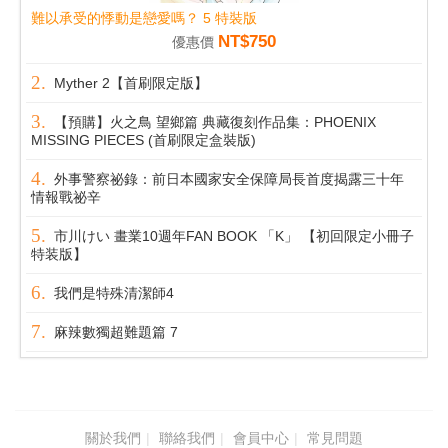
難以承受的悸動是戀愛嗎？ 5 特裝版
NT$750
優惠價
Myther 2【首刷限定版】
【預購】火之鳥 望鄉篇 典藏復刻作品集：PHOENIX
MISSING PIECES (首刷限定盒裝版)
外事警察祕錄：前日本國家安全保障局長首度揭露三十年
情報戰祕辛
市川けい 畫業10週年FAN BOOK 「K」 【初回限定小冊子
特装版】
我們是特殊清潔師4
麻辣數獨超難題篇 7
關於我們
聯絡我們
會員中心
常見問題