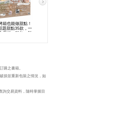
烤箱也能做甜點！
TART澎派人氣甜塔，熱
烘焙職人解構40款經典
話題甜點35款，一
賣款食譜初公開 製作
麵包美味技法 吐司×貝
會蛋糕、麵包、餅
技巧不藏私，在家也能
果×可頌×丹麥配方公
乾、常溫點心
做出職人級美味
開，輕鬆做出創意風味
麵包
訂購之書籍。
破損並重新包裝之情況，如
過查詢交易資料，隨時掌握目