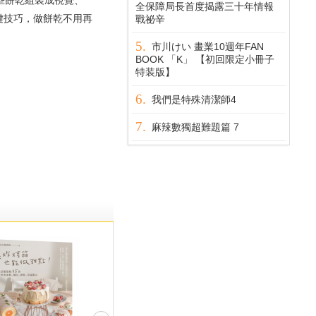
些餅乾組裝成視覺、
全保障局長首度揭露三十年情報
鍵技巧，做餅乾不用再
戰祕辛
市川けい 畫業10週年FAN
BOOK 「K」 【初回限定小冊子
特装版】
我們是特殊清潔師4
麻辣數獨超難題篇 7