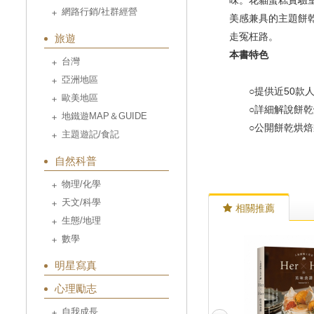
味。花貓蛋糕實驗
網路行銷/社群經營
美感兼具的主題餅
走冤枉路。
旅遊
本書特色
台灣
亞洲地區
○提供近50款人
歐美地區
○詳細解說餅乾烘
地鐵遊MAP＆GUIDE
○公開餅乾烘焙製
主題遊記/食記
自然科普
物理/化學
天文/科學
相關推薦
生態/地理
數學
明星寫真
心理勵志
自我成長