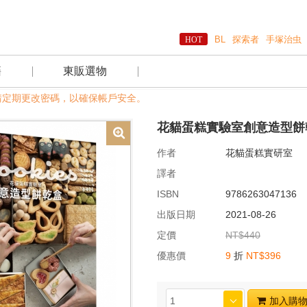
BL
探索者
手塚治虫
籍
東販選物
期更改密碼，以確保帳戶安全。
花貓蛋糕實驗室創意造型餅
作者
花貓蛋糕實研室
譯者
ISBN
9786263047136
出版日期
2021-08-26
定價
NT$440
優惠價
9
折
NT$396
加入購