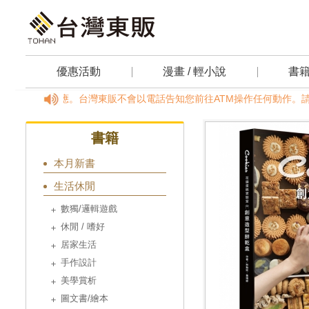
優惠活動
漫畫 / 輕小說
書
，請透過客服信箱反應。台灣東販不會以電話告知您前往ATM操作任何動作。請定
書籍
本月新書
生活休閒
數獨/邏輯遊戲
休閒 / 嗜好
居家生活
手作設計
美學賞析
圖文書/繪本