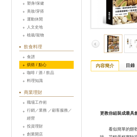
塑身/保健
美妝/穿搭
運動休閒
人文史地
植栽/寵物
飲食料理
食譜
烘焙 / 點心
目錄
內容簡介
咖啡 / 酒 / 飲品
料理知識
商業理財
職場工作術
行銷／業務 ／顧客服務／
更教你組裝成最具
經營
投資理財
看似簡單的餅乾，
創業開店