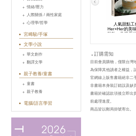
情緒/壓力
人際關係 / 兩性家庭
心理學/哲學
烘焙職人解構40款經典
法式常溫甜點：職人級
人氣甜點工
麵包美味技法 吐司×貝
烘焙，40款經典食譜，
Her×Her的
果×可頌×丹麥配方公
宮﨑駿/手塚
從基礎技巧到口味變化
餅乾、常溫蛋
開，輕鬆做出創意風味
油蛋糕，經典
麵包
不藏私，做出
文學小說
吃的好味
訂購需知
華文創作
目前會員購物，僅限台灣
翻譯文學
為保障其他讀者之權益，
親子教養/童書
官網線上販售書籍絕非二
童書
非書籍本身裝訂錯誤及缺
親子教養
書籍於確認款項後立即出貨
前處理進度。
電腦/語言學習
商品皆以郵局掛號寄出。