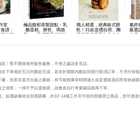
作室
極品馥郁茶製甜點：乳
職人精選，經典歐式餅
氣炸
美味食譜：
酪蛋糕、餅乾、瑪德
乾！31款送禮自用、團
嚴選
糕和鮮奶
蓮……手感茶香好滋味
購接單必學手作曲奇食
次學
食譜分享
譜！
每天都想
道
地區！暫不開放海外販售服務，不便之處請多見諒。
請在下單後於五日內匯款完成，若未於期限內匯款則逕行取消訂單，不另行保留
手書，但若非當月出版之書籍，有可能因庫存時間過久或是通路退回而有收縮膜
頁之情形，一律不予以退換貨，請會員自行考量確認後再下單。
。如遇缺書狀況則需調書，約10~14個工作天可收到所購買之商品，您可透