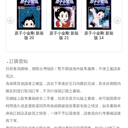
 新裝
原子小金剛 新裝
原子小金剛 新裝
原子小金剛 新裝
原子
版 20
版 21
版 14
訂購需知
目前會員購物，僅限台灣地區！暫不開放海外販售服務，不便之處請多
見諒。
為保障其他讀者之權益，請在下單後於五日內匯款完成，若未於期限內
匯款則逕行取消訂單，不另行保留訂購之書籍。
官網線上販售書籍絕非二手書，但若非當月出版之書籍，有可能因庫存
時間過久或是通路退回而有收縮膜破損並重新包裝之情況，如非書籍本
身裝訂錯誤及缺頁之情形，一律不予以退換貨，請會員自行考量確認後
再下單。