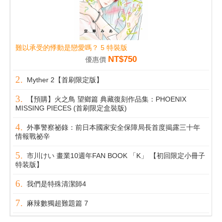
難以承受的悸動是戀愛嗎？ 5 特裝版
NT$750
優惠價
Myther 2【首刷限定版】
【預購】火之鳥 望鄉篇 典藏復刻作品集：PHOENIX
MISSING PIECES (首刷限定盒裝版)
外事警察祕錄：前日本國家安全保障局長首度揭露三十年
情報戰祕辛
市川けい 畫業10週年FAN BOOK 「K」 【初回限定小冊子
特装版】
我們是特殊清潔師4
麻辣數獨超難題篇 7