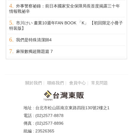
外事警察祕錄：前日本國家安全保障局長首度揭露三十年
情報戰祕辛
市川けい 畫業10週年FAN BOOK 「K」 【初回限定小冊子
特装版】
我們是特殊清潔師4
麻辣數獨超難題篇 7
關於我們
聯絡我們
會員中心
常見問題
台北市松山區南京東路四段130號2樓之1
(02)2577-8878
(02)2577-8896
23526365