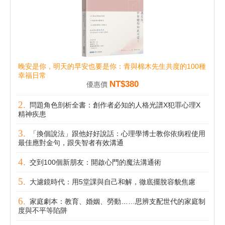
晚安是你，明天的早安也要是你：青與棉木先生共度的100種
幸福日常
NT$380
優惠價
問題角色剖析全書：創作者必知的人格光譜X犯罪心理X
精神疾患
「換個說法」跟他好好說話：心理學博士教你依病程使用
最佳應對金句，跟失智者有效溝通
交到100個新朋友：開啟心門的魔法溝通術
大濾鏡時代：用5堂課與自己和解，徹底擺脫容貌焦慮
家庭劇本：教育、婚姻、勞動……思辨支配世代的家庭制
度與不平等陷阱