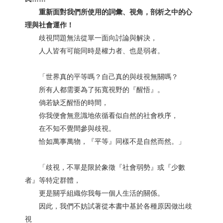
重新面對我們所使用的詞彙、視角，剖析之中的心
理與社會運作！
歧視問題無法從單一面向討論與解決，
人人皆有可能同時是權力者、也是弱者。
「世界真的平等嗎？自己真的與歧視無關嗎？
所有人都需要為了拓寬視野的『醒悟』。
倘若缺乏醒悟的時間，
你我便會無意識地依循看似自然的社會秩序，
在不知不覺間參與歧視。
恰如萬事萬物，『平等』同樣不是自然而然。」
「歧視，不單是限於象徵『社會弱勢』或『少數
者』等特定群體，
更是關乎組織你我每一個人生活的關係。
因此，我們不妨試著從本書中基於各種原因做出歧
視