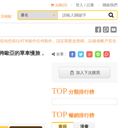
結帳(
0
)
登入 / 註冊
聯絡我們
宮崎駿
告知您前往ATM操作任何動作。請定期更改密碼，以確保帳戶安全。
跨歐亞的單車慢旅，
分享 :
加入下次購買
TOP
分類排行榜
TOP
暢銷排行榜
書籍
漫畫