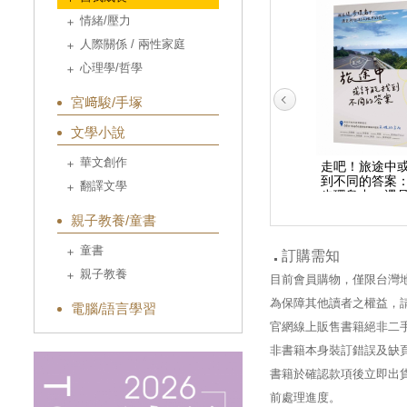
情緒/壓力
人際關係 / 兩性家庭
心理學/哲學
宮﨑駿/手塚
文學小說
華文創作
越南旅繪手帖：深入走
走出去才知道怎麼繼續
走吧！旅途中
訪5大城市，體驗美食x
前進：45天1166公里的
到不同的答案
翻譯文學
建築x生活
徒步環島教我的事
步環島中，遇
人眼中的
親子教養/童書
童書
訂購需知
親子教養
目前會員購物，僅限台灣
為保障其他讀者之權益，
電腦/語言學習
官網線上販售書籍絕非二
非書籍本身裝訂錯誤及缺
書籍於確認款項後立即出貨
前處理進度。