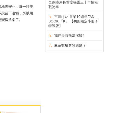
全保障局長首度揭露三十年情報
地表變化，每一吋美
戰祕辛
不想留下遺憾，所以用
市川けい 畫業10週年FAN
也變得溫柔了。
BOOK 「K」 【初回限定小冊子
特装版】
我們是特殊清潔師4
麻辣數獨超難題篇 7