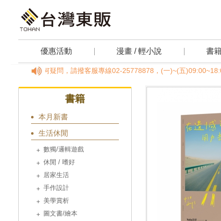
優惠活動
漫畫 / 輕小說
書
單有任何疑問，請撥客服專線02-25778878，(一)~(五)09:00
書籍
本月新書
生活休閒
數獨/邏輯遊戲
休閒 / 嗜好
居家生活
手作設計
美學賞析
圖文書/繪本