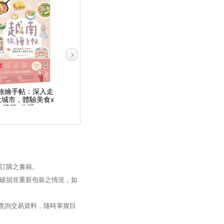
旅繪手帖：深入走
走出去才知道怎麼繼續
走吧！旅途中或許能找
大城市，體驗美食x
前進：45天1166公里的
到不同的答案：我在徒
建築x生活
徒步環島教我的事
步環島中，遇見那些別
人眼中的自己
訂購之書籍。
破損並重新包裝之情況，如
過查詢交易資料，隨時掌握目