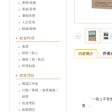
塑身/保健
美妝/穿搭
運動休閒
人文史地
植栽/寵物
飲食料理
食譜
烘焙 / 點心
作者
內容簡介
咖啡 / 酒 / 飲品
料理知識
商業理財
職場工作術
行銷／業務 ／顧客服務／
經營
「一路上不管曾經
投資理財
遭。」
創業開店