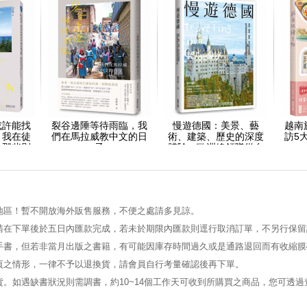
或許能找
裂谷邊陲等待雨臨，我
慢遊德國：美景、藝
越南
：我在徒
們在馬拉威教中文的日
術、建築、歷史的深度
訪5
見那些別
子
體驗，歐洲線領隊從自
自己
助到跟團的隨身導覽攻
略
地區！暫不開放海外販售服務，不便之處請多見諒。
請在下單後於五日內匯款完成，若未於期限內匯款則逕行取消訂單，不另行保留
手書，但若非當月出版之書籍，有可能因庫存時間過久或是通路退回而有收縮膜
頁之情形，一律不予以退換貨，請會員自行考量確認後再下單。
。如遇缺書狀況則需調書，約10~14個工作天可收到所購買之商品，您可透