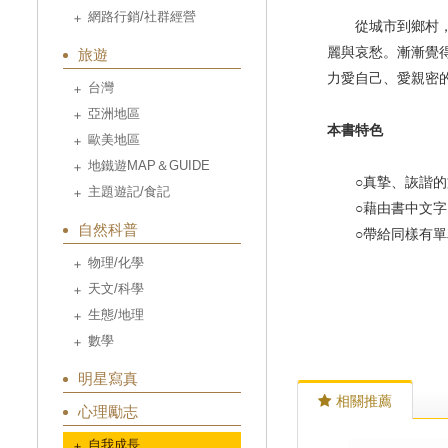
網路行銷/社群經營
從城市到鄉村，從
麗與哀愁。漸漸覺
旅遊
力愛自己、愛親密
台灣
亞洲地區
本書特色
歐美地區
地鐵遊MAP＆GUIDE
○真摯、詼諧的文
主題遊記/食記
○藉由書中文字，
自然科普
○帶給同樣有單車
物理/化學
天文/科學
生態/地理
數學
明星寫真
相關推薦
心理勵志
自我成長