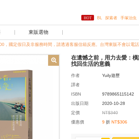
BL
探索者
手塚治虫
籍
東販選物
~18:00，國定假日及非服務時間，請透過客服信箱反應。台灣東販不會以電話
在遺憾之前，用力去愛：橫
找回生活的意義
作者
Yuily遊歷
譯者
ISBN
9789865115142
出版日期
2020-10-28
定價
NT$340
優惠價
9
折
NT$306