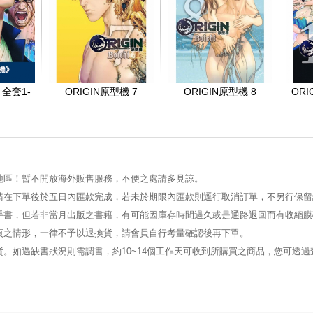
 全套1-
ORIGIN原型機 7
ORIGIN原型機 8
ORI
地區！暫不開放海外販售服務，不便之處請多見諒。
請在下單後於五日內匯款完成，若未於期限內匯款則逕行取消訂單，不另行保留
手書，但若非當月出版之書籍，有可能因庫存時間過久或是通路退回而有收縮膜
頁之情形，一律不予以退換貨，請會員自行考量確認後再下單。
。如遇缺書狀況則需調書，約10~14個工作天可收到所購買之商品，您可透