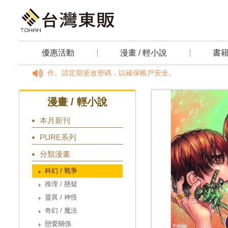
優惠活動
漫畫 / 輕小說
書
ATM操作任何動作。請定期更改密碼，以確保帳戶安全。
漫畫 / 輕小說
本月新刊
PURE系列
分類漫畫
科幻 / 戰爭
推理 / 懸疑
靈異 / 神怪
奇幻 / 魔法
戀愛關係