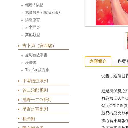
輕鬆 / 詼諧
寫實故事 / 職場 / 職人
溫馨療育
人文歷史
其他類型
吉卜力（宮﨑駿）
全彩色故事書
作者
內容簡介
漫畫書
The Art 設定集
父親，這個世界
手塚治虫系列
谷口治郎系列
透過廣瀨舞之
身為機器人的OR
淺野一二O系列
然而ORIGIN
星野之宣系列
就只有怒火焚身
私語館
決心替小舞報仇的
華文輕小說