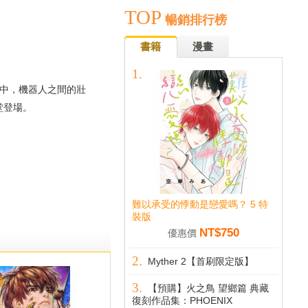
TOP
暢銷排行榜
書籍
漫畫
之中，機器人之間的壯
堂登場。
難以承受的悸動是戀愛嗎？ 5 特
裝版
NT$750
優惠價
Myther 2【首刷限定版】
【預購】火之鳥 望鄉篇 典藏
復刻作品集：PHOENIX