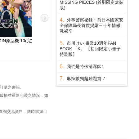
MISSING PIECES (首刷限定盒裝
版)
外事警察祕錄：前日本國家安
全保障局長首度揭露三十年情報
戰祕辛
GIN原型機 10(完)
ORIGIN原型機 1
ORIGIN原型機 2
市川けい 畫業10週年FAN
BOOK 「K」 【初回限定小冊子
特装版】
我們是特殊清潔師4
麻辣數獨超難題篇 7
訂購之書籍。
破損並重新包裝之情況，如
過查詢交易資料，隨時掌握目