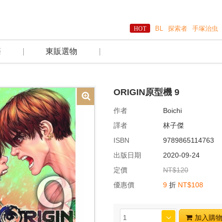
BL
探索者
手塚治虫
籍
東販選物
ORIGIN原型機 9
作者
Boichi
譯者
林子傑
ISBN
9789865114763
出版日期
2020-09-24
定價
NT$120
優惠價
9
折
NT$108
加入購