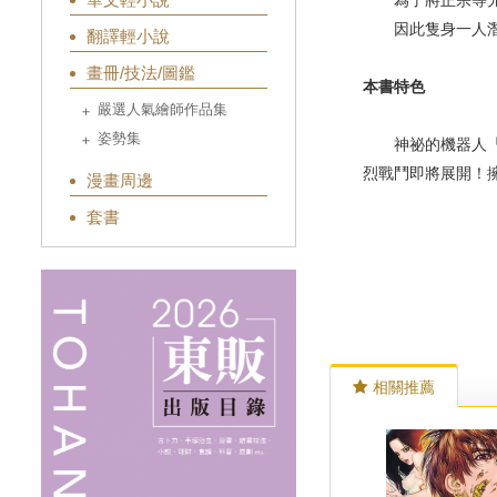
為了將正宗等兄
因此隻身一人潛入
翻譯輕小說
畫冊/技法/圖鑑
本書特色
嚴選人氣繪師作品集
姿勢集
神祕的機器人「O
烈戰鬥即將展開！擁
漫畫周邊
套書
相關推薦