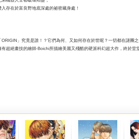
弟機器人全都破壞殆盡，
存在於富良野地底深處的祕密藏身處！
RIGIN」究竟是誰！？它們為何、又如何存在於世呢？一切都在謎團
有超絕畫技的繪師‧Boichi所描繪美麗又殘酷的硬派科幻超大作，終於堂