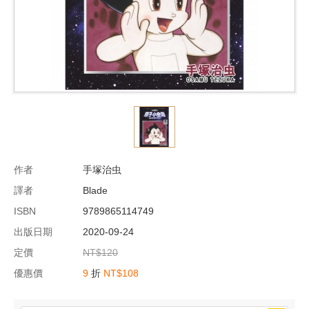
作者
手塚治虫
譯者
Blade
ISBN
9789865114749
出版日期
2020-09-24
定價
NT$120
優惠價
9
折
NT$108