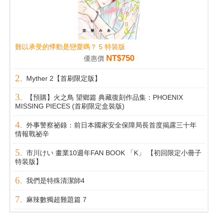
難以承受的悸動是戀愛嗎？ 5 特裝版
NT$750
優惠價
Myther 2【首刷限定版】
【預購】火之鳥 望鄉篇 典藏復刻作品集：PHOENIX
MISSING PIECES (首刷限定盒裝版)
外事警察祕錄：前日本國家安全保障局長首度揭露三十年
情報戰祕辛
市川けい 畫業10週年FAN BOOK 「K」 【初回限定小冊子
特装版】
我們是特殊清潔師4
麻辣數獨超難題篇 7