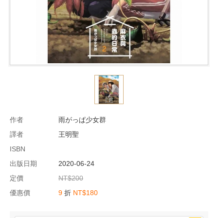
作者
雨がっぱ少女群
譯者
王明聖
ISBN
出版日期
2020-06-24
定價
NT$200
優惠價
9
折
NT$180