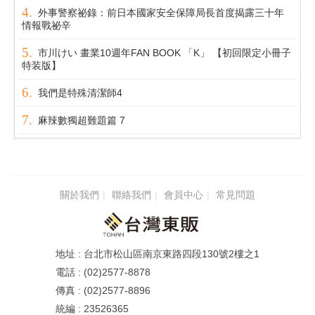
外事警察祕錄：前日本國家安全保障局長首度揭露三十年
情報戰祕辛
市川けい 畫業10週年FAN BOOK 「K」 【初回限定小冊子
特装版】
我們是特殊清潔師4
麻辣數獨超難題篇 7
關於我們
聯絡我們
會員中心
常見問題
台北市松山區南京東路四段130號2樓之1
(02)2577-8878
(02)2577-8896
23526365