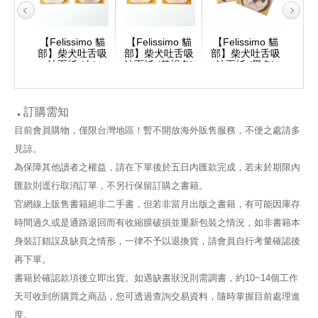
mo 貓
【Felissimo 貓
【Felissimo 貓
【Felissimo 貓
【Fe
貓掌肉
部】柴犬吐舌吸
部】柴犬吐舌吸
部】柴犬吐舌吸
部】
)
油面紙 (白)
油面紙 (黃褐色)
油面紙 (黑色)
油面
訂購需知
目前會員購物，僅限台灣地區！暫不開放海外販售服務，不便之處請多
見諒。
為保障其他讀者之權益，請在下單後於五日內匯款完成，若未於期限內
匯款則逕行取消訂單，不另行保留訂購之書籍。
官網線上販售書籍絕非二手書，但若非當月出版之書籍，有可能因庫存
時間過久或是通路退回而有收縮膜破損並重新包裝之情況，如非書籍本
身裝訂錯誤及缺頁之情形，一律不予以退換貨，請會員自行考量確認後
再下單。
書籍於確認款項後立即出貨。如遇缺書狀況則需調書，約10~14個工作
天可收到所購買之商品，您可透過查詢交易資料，隨時掌握目前處理進
度。