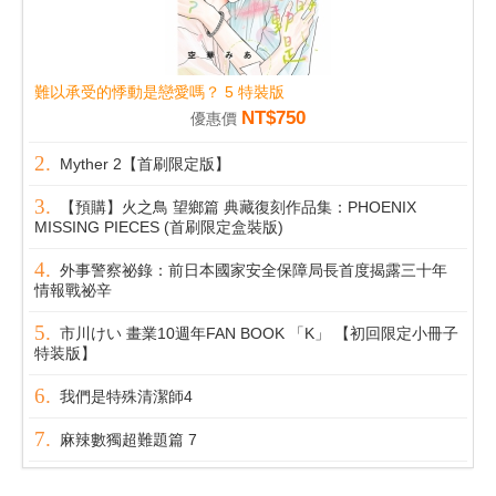
難以承受的悸動是戀愛嗎？ 5 特裝版
NT$750
優惠價
Myther 2【首刷限定版】
【預購】火之鳥 望鄉篇 典藏復刻作品集：PHOENIX
MISSING PIECES (首刷限定盒裝版)
外事警察祕錄：前日本國家安全保障局長首度揭露三十年
情報戰祕辛
市川けい 畫業10週年FAN BOOK 「K」 【初回限定小冊子
特装版】
我們是特殊清潔師4
麻辣數獨超難題篇 7