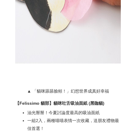
▲ 「貓咪舔舔臉頰！」幻想世界成真好幸福
【Felissimo 貓部】貓咪吐舌吸油面紙 (黑咖貓)
油光掰掰！今夏討論度最高的吸油面紙
一組2入，兩種喵喵表情一次收藏，送朋友禮物最
佳首選！