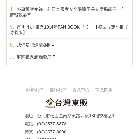
外事警察祕錄：前日本國家安全保障局長首度揭露三十年
情報戰祕辛
市川けい 畫業10週年FAN BOOK 「K」 【初回限定小冊子
特装版】
我們是特殊清潔師4
麻辣數獨超難題篇 7
關於我們
聯絡我們
會員中心
常見問題
台北市松山區南京東路四段130號2樓之1
(02)2577-8878
(02)2577-8896