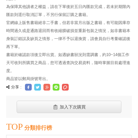
為保障其他讀者之權益，請在下單後於五日內匯款完成，若未於期限內
匯款則逕行取消訂單，不另行保留訂購之書籍。
官網線上販售書籍絕非二手書，但若非當月出版之書籍，有可能因庫存
時間過久或是通路退回而有收縮膜破損並重新包裝之情況，如非書籍本
身裝訂錯誤及缺頁之情形，一律不予以退換貨，請會員自行考量確認後
再下單。
書籍於確認款項後立即出貨。如遇缺書狀況則需調書，約10~14個工作
天可收到所購買之商品，您可透過查詢交易資料，隨時掌握目前處理進
度。
商品皆以郵局掛號寄出。
分享 :
加入下次購買
TOP
分類排行榜