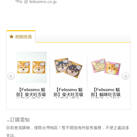
*Pic @ felissimo.co.jp
相關推薦
mo 貓
【Felissimo 貓
【Felissimo 貓
【Felissimo 貓
【Fe
吐舌吸
部】柴犬吐舌吸
部】柴犬吐舌吸
部】貓咪吐舌吸
部】
咖貓)
油面紙 (黃褐色)
油面紙 (黑色)
油面紙 (灰橘貓)
油面
訂購需知
目前會員購物，僅限台灣地區！暫不開放海外販售服務，不便之處請多
見諒。